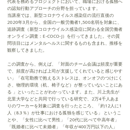
代表を務めるプロジェクトにおいて、職場における孤独へ
の認知行動アプローチの分野を担っています。
当講座では、新型コロナウイルス感染症の流行直後の
2020年3月から、全国の一般労働者1,500名弱を対象に、
追跡調査（新型コロナウイルス感染症に関わる全国労働者
オンライン調査：E-COCO-J）を行ってきました。その質
問項目にはメンタルヘルスに関するものも含まれ、推移を
観察してきました。
この調査から、例えば、「対面のチーム会議は頻度が重要
で、頻度が高ければ上司が支援してくれていると感じやす
い」「在宅勤務で抱えるストレスは、オンオフのつけにく
さ、物理的環境（机、椅子など）が整っていないことにあ
る 」といったことがわかっています。また、川上先生が
北里大学などと共同で行っている研究で、2万4千人あま
りのワーカーを対象に調査を行ったところ、「約12人に1
人（8.3％）が仕事における孤独を感じている」 というこ
とや、「女性に比べて男性」「20代に比べて中高年者」
「既婚者に比べて未婚者」「年収が400万円以下の人」