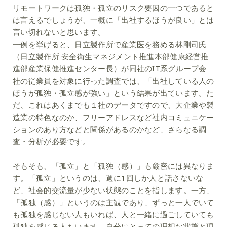
リモートワークは孤独・孤立のリスク要因の一つであると
は言えるでしょうが、一概に「出社するほうが良い」とは
言い切れないと思います。
一例を挙げると、日立製作所で産業医を務める林剛司氏
（日立製作所 安全衛生マネジメント推進本部健康経営推
進部産業保健推進センター長）が同社のIT系グループ会
社の従業員を対象に行った調査では、「出社している人の
ほうが孤独・孤立感が強い」という結果が出ています。た
だ、これはあくまでも１社のデータですので、大企業や製
造業の特色なのか、フリーアドレスなど社内コミュニケー
ションのあり方などと関係があるのかなど、さらなる調
査・分析が必要です。
そもそも、「孤立」と「孤独（感）」も厳密には異なりま
す。「孤立」というのは、週に1回しか人と話さないな
ど、社会的交流量が少ない状態のことを指します。一方、
「孤独（感）」というのは主観であり、ずっと一人でいて
も孤独を感じない人もいれば、人と一緒に過ごしていても
孤独を感じる人もいます。自分にとっての理想な状態と現