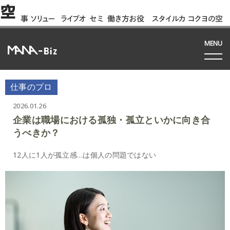
空
事
ソリュー
ライブオ
セミ
働き方お役
スタイルカ
コクヨの空
例
ション
フィス
ナー
立ち資料
タログ
間って!?
間
MENU
仕事のプロ
2026.01.26
企業は職場における孤独・孤立といかに向き合
うべきか？
12人に1人が孤立感…は個人の問題ではない