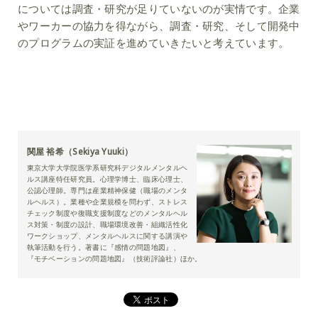
については調査・研究が足りていないのが実情です。企業
やワーカーの協力を得ながら、調査・研究、そして開発中
のプログラムの実証を進めていきたいと考えています。
関屋 裕希（Sekiya Yuuki）
東京大学大学院医学系研究科デジタルメンタルヘ
ルス講座特任研究員。心理学博士、臨床心理士、
公認心理師。専門は産業精神保健（職場のメンタ
ルヘルス）。業種や企業規模を問わず、ストレス
チェック制度や復職支援制度などのメンタルヘル
ス対策・制度の設計、職場環境改善・組織活性化
ワークショップ、メンタルヘルスに関する講演や
執筆活動を行う。著書に『感情の問題地図』、
『モチベーションの問題地図』（技術評論社）ほか。