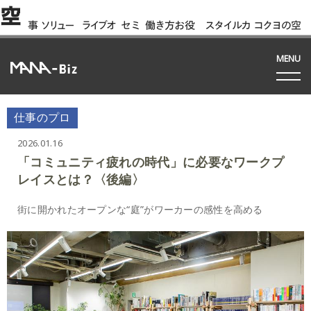
空
事
ソリュー
ライブオ
セミ
働き方お役
スタイルカ
コクヨの空
例
ション
フィス
ナー
立ち資料
タログ
間って!?
間
MENU
仕事のプロ
2026.01.16
「コミュニティ疲れの時代」に必要なワークプ
レイスとは？〈後編〉
街に開かれたオープンな“庭”がワーカーの感性を高める