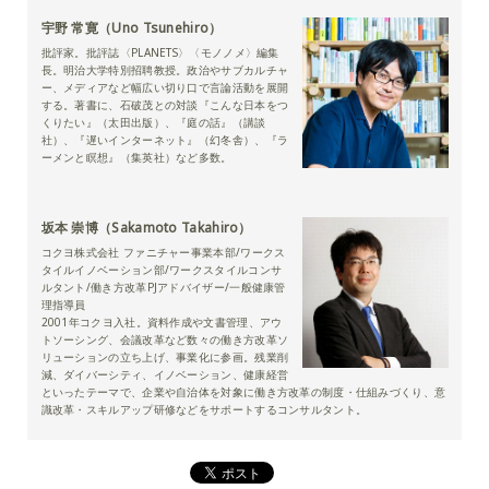
宇野 常寛（Uno Tsunehiro）
批評家。批評誌〈PLANETS〉〈モノノメ〉編集
長。明治大学特別招聘教授。政治やサブカルチャ
ー、メディアなど幅広い切り口で言論活動を展開
する。著書に、石破茂との対談『こんな日本をつ
くりたい』（太田出版）、『庭の話』（講談
社）、『遅いインターネット』（幻冬舎）、『ラ
ーメンと瞑想』（集英社）など多数。
坂本 崇博（Sakamoto Takahiro）
コクヨ株式会社 ファニチャー事業本部/ワークス
タイルイノベーション部/ワークスタイルコンサ
ルタント/働き方改革PJアドバイザー/一般健康管
理指導員
2001年コクヨ入社。資料作成や文書管理、アウ
トソーシング、会議改革など数々の働き方改革ソ
リューションの立ち上げ、事業化に参画。残業削
減、ダイバーシティ、イノベーション、健康経営
といったテーマで、企業や自治体を対象に働き方改革の制度・仕組みづくり、意
識改革・スキルアップ研修などをサポートするコンサルタント。