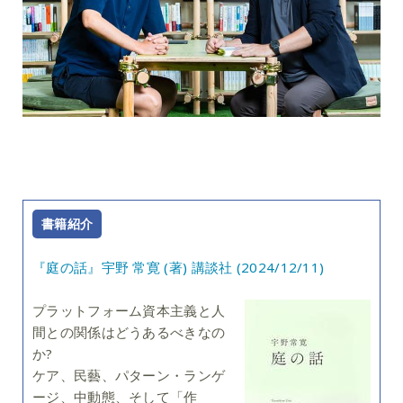
書籍紹介
『庭の話』宇野 常寛 (著) 講談社 (2024/12/11)
プラットフォーム資本主義と人
間との関係はどうあるべきなの
か?
ケア、民藝、パターン・ランゲ
ージ、中動態、そして「作