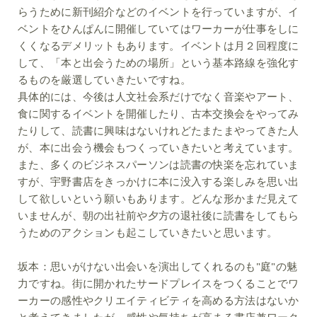
らうために新刊紹介などのイベントを行っていますが、イ
ベントをひんぱんに開催していてはワーカーが仕事をしに
くくなるデメリットもあります。イベントは月２回程度に
して、「本と出会うための場所」という基本路線を強化す
るものを厳選していきたいですね。
具体的には、今後は人文社会系だけでなく音楽やアート、
食に関するイベントを開催したり、古本交換会をやってみ
たりして、読書に興味はないけれどたまたまやってきた人
が、本に出会う機会もつくっていきたいと考えています。
また、多くのビジネスパーソンは読書の快楽を忘れていま
すが、宇野書店をきっかけに本に没入する楽しみを思い出
して欲しいという願いもあります。どんな形かまだ見えて
いませんが、朝の出社前や夕方の退社後に読書をしてもら
うためのアクションも起こしていきたいと思います。
坂本：
思いがけない出会いを演出してくれるのも"庭"の魅
力ですね。街に開かれたサードプレイスをつくることでワ
ーカーの感性やクリエイティビティを高める方法はないか