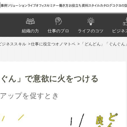
間
事例
ソリューション
ライブオフィス
セミナー
働き方お役立ち資料
スタイルカタログ
コクヨの空
組織の力
仕事のプロ
ライフのコツ
ビジネ
ビジネススキル
仕事に役立つオノマトペ
「どんどん」「ぐんぐん
んぐん」で意欲に火をつける
気アップを促すとき