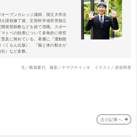
学オープンカレッジ講師。国立大学法
博士課程修了後、文部科学省所管独立
究開発部助教などを経て現職。スポー
ノマトペの効果について多角的に研究
て普及に努めている。著書に『運動能
巻（くもん出版）、『脳と体の動きが
版社）など多数。
文／横堀夏代 撮影／ヤマグチイッキ イラスト／岩並明里
次の記事へ