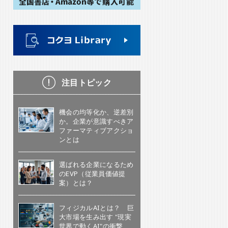
注目トピック
機会の均等化か、逆差別
か。企業が意識すべきア
ファーマティブアクショ
ンとは
選ばれる企業になるため
のEVP（従業員価値提
案）とは？
フィジカルAIとは？ 巨
大市場を生み出す "現実
世界で動くAI"の衝撃