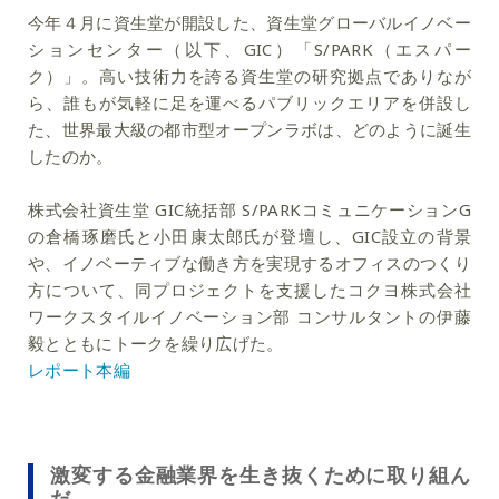
今年４月に資生堂が開設した、資生堂グローバルイノベー
ションセンター（以下、GIC）「S/PARK（エスパー
ク）」。高い技術力を誇る資生堂の研究拠点でありなが
ら、誰もが気軽に足を運べるパブリックエリアを併設し
た、世界最大級の都市型オープンラボは、どのように誕生
したのか。
株式会社資生堂 GIC統括部 S/PARKコミュニケーションG
の倉橋琢磨氏と小田康太郎氏が登壇し、GIC設立の背景
や、イノベーティブな働き方を実現するオフィスのつくり
方について、同プロジェクトを支援したコクヨ株式会社
ワークスタイルイノベーション部 コンサルタントの伊藤
毅とともにトークを繰り広げた。
レポート本編
激変する金融業界を生き抜くために取り組ん
だ