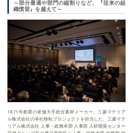
～部分最適や部門の縦割りなど、『従来の組
織慣習』を越えて～
1871年創業の老舗大手総合素材メーカー、三菱マテリア
ル株式会社の本社移転プロジェクトを担当した、三菱マテ
リアル株式会社 人事・総務本部 人事部 人材開発センター
研修グループ長の廣川英樹氏と人事・総務本部 総務部 総