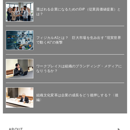
選ばれる企業になるためのEVP（従業員価値提案）と
は？
フィジカルAIとは？ 巨大市場を生み出す "現実世界
で動くAI"の衝撃
ワークプレイスは組織のブランディング・メディアに
なりうるか？
組織文化変革は企業の成長をどう後押しする？〈後
編〉
ABOUT