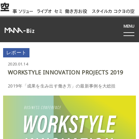
空
事
ソリュー
ライブオ
セミ
働き方お役
スタイルカ
コクヨの空
例
ション
フィス
ナー
立ち資料
タログ
間って!?
間
MENU
レポート
2020.01.14
WORKSTYLE INNOVATION PROJECTS 2019
2019年「成果を生み出す働き方」の最新事例を大総括