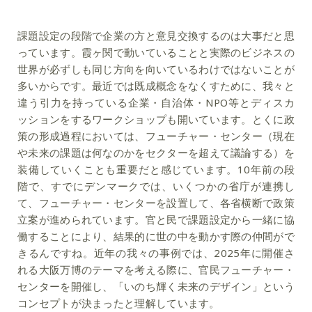
課題設定の段階で企業の方と意見交換するのは大事だと思
っています。霞ヶ関で動いていることと実際のビジネスの
世界が必ずしも同じ方向を向いているわけではないことが
多いからです。最近では既成概念をなくすために、我々と
違う引力を持っている企業・自治体・NPO等とディスカ
ッションをするワークショップも開いています。とくに政
策の形成過程においては、フューチャー・センター（現在
や未来の課題は何なのかをセクターを超えて議論する）を
装備していくことも重要だと感じています。10年前の段
階で、すでにデンマークでは、いくつかの省庁が連携し
て、フューチャー・センターを設置して、各省横断で政策
立案が進められています。官と民で課題設定から一緒に協
働することにより、結果的に世の中を動かす際の仲間がで
きるんですね。近年の我々の事例では、2025年に開催さ
れる大阪万博のテーマを考える際に、官民フューチャー・
センターを開催し、「いのち輝く未来のデザイン」という
コンセプトが決まったと理解しています。