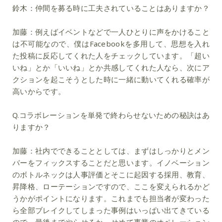
鈴木：
仲間を募る時に工夫されていることはありますか？
加藤：
例えばイベントなどで一人ひとりに声をかけること
は不可能なので、僕はFacebookを多用して、思想を入れ
た投稿に反応してくれた人をチェックしています。「超い
いね」とか「いいね」とか共感してくれた人なら、次にア
クションを起こそうとした時に一緒に動いてくれる確率が
高いからです。
Q.コラボレーションを単発で終わらせないための秘訣はあ
りますか？
加藤：
社内でできることとしては、まずはしっかりとメン
バーをフィックスすることだと思います。イノベーション
のボトルネックは人事評価とそこに起因する採用、教育、
昇降格、ローテーションですので、ここを変えられるかど
うかがポイントになります。これまでも担当者が変わった
ら全部ブレイクしてしまった事例はいっぱい出てきている
ので、最後までやらせるか、せめて事業のオペレーション