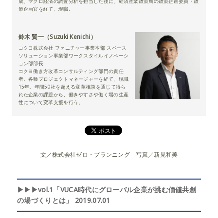
成、マクロ経済の調査分析を担当した後に、経済産業政策局の政策企画委員・政
策企画官を経て、現職。
鈴木 賢一（Suzuki Kenichi）
コクヨ株式会社 ファニチャー事業本部 スペース
ソリューション事業部ワークスタイルイノベーシ
ョン部部長
コクヨ働き方改革コンサルティング部門の責任
者。各種プロジェクトマネージャーを経て、現職
15年。年間50社を超える変革相談を通じて得ら
れた企業の課題から、働きやすさや働く場の生産
性について変革支援を行う。
文／株式会社ゼロ・プランニング 写真／新見和美
▶▶▶vol.1「VUCA時代にグローバル企業が挑む価値共創
の場づくりとは」 2019.07.01