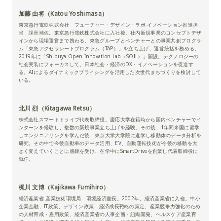
加藤 由将（Katou Yoshimasa）
東京急行電鉄株式会社 フューチャー・デザイン・ラボ イノベーション推進担
当 課長補佐。東京急行電鉄株式会社に入社後、社内新規事業のコンセプトデザ
インから現場運営まで携わる。東急グループとベンチャーとの事業共創プログラ
ム「東急アクセラレートプログラム（TAP）」を立ち上げ、運営統括を務める。
2019年に「Shibuya Open Innovation Lab（SOIL）」開設。テクノロジーの
社会実装にフォーカスして、日本社会・経済のDX・イノベーションを促進す
る。AIによるダイナミックプライシングを活用した次世代まちづくりを検討して
いる。
北川 烈（Kitagawa Retsu）
株式会社スマートドライブ代表取締役。慶応大学在籍時から国内ベンチャーでイ
ンターンを経験し、複数の新規事業立ち上げを経験。その後、1年間米国に留学
しエンジニアリングを学んだ後、東京大学大学院に進学し移動体のデータ分析を
研究。その中で今後自動車のデータ活用、EV、自動運転技術が今後の移動を大
きく変えていくことに感銘を受け、在学中にSmartDriveを創業し代表取締役に
就任。
梶川 文博（Kajikawa Fumihiro）
経済産業省
産業技術環境局 環境経済室長。2002年、経済産業省に入省。中小
企業金融、IT政策、デザイン政策、経済成長戦略の策定、産業競争力強化のため
の人材育成・雇用政策、経済産業省の人事企画・組織開発、ヘルスケア産業育