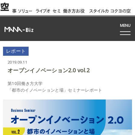
空
事
ソリュー
ライブオ
セミ
働き方お役
スタイルカ
コクヨの空
例
ション
フィス
ナー
立ち資料
タログ
間って!?
間
MENU
レポート
2019.09.11
オープンイノベーション2.0 vol.2
第10回働き方大学
「都市のイノベーションと場」セミナーレポート