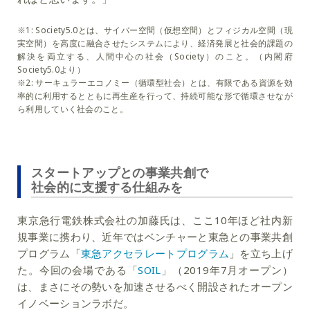
※1: Society5.0とは、サイバー空間（仮想空間）とフィジカル空間（現
実空間）を高度に融合させたシステムにより、経済発展と社会的課題の
解決を両立する、人間中心の社会（Society）のこと。（内閣府
Society5.0より）
※2: サーキュラーエコノミー（循環型社会）とは、有限である資源を効
率的に利用するとともに再生産を行って、持続可能な形で循環させなが
ら利用していく社会のこと。
スタートアップとの事業共創で
社会的に支援する仕組みを
東京急行電鉄株式会社の加藤氏は、ここ10年ほど社内新
規事業に携わり、近年ではベンチャーと東急との事業共創
プログラム「
東急アクセラレートプログラム
」を立ち上げ
た。今回の会場である「
SOIL
」（2019年7月オープン）
は、まさにその勢いを加速させるべく開設されたオープン
イノベーションラボだ。