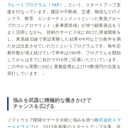
ラレートプログラム（TAP）
」という、スタートアップ支
援を行なっています。建設や不動産、交通、物流などのイ
ンフラ、教育、エンターテインメントといった東急グルー
プのコングロマリット（多事業領域）が持つ顧客接点をう
まく活用しながら、技術のサービス化に向けた用途開発を
し、東急線沿線で実証実験した結果やKPIなどの条件を満
たせば出資させていただくというプログラムです。毎年応
募件数が増え続けていて昨年は160件、プログラムを開始
してからはすでに合計で510件ご応募いただいています。
この中から実際に6社と業務提携および10数億円の出資を
実行しています。」
強みを武器に積極的な働きかけで
チャンスを広げる
ソフトウエア開発やデータ分析に強みを持つ
株式会社スマ
ートドライブ
は、2013年創業のスタートアップ企業。従