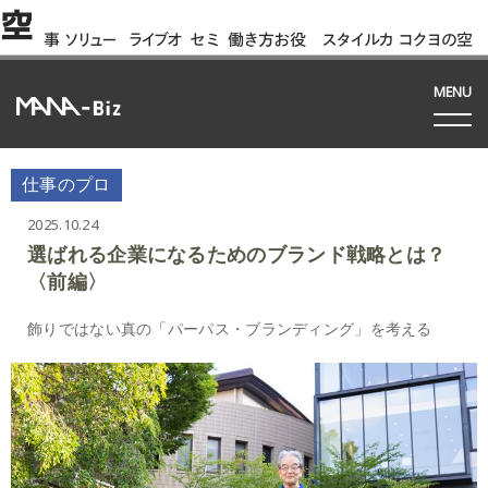
空
事
ソリュー
ライブオ
セミ
働き方お役
スタイルカ
コクヨの空
例
ション
フィス
ナー
立ち資料
タログ
間って!?
間
MENU
仕事のプロ
2025.10.24
選ばれる企業になるためのブランド戦略とは？
〈前編〉
飾りではない真の「パーパス・ブランディング」を考える