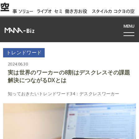
空
事
ソリュー
ライブオ
セミ
働き方お役
スタイルカ
コクヨの空
例
ション
フィス
ナー
立ち資料
タログ
間って!?
間
MENU
トレンドワード
2024.06.30
実は世界のワーカーの8割はデスクレスその課題
解決につながるDXとは
知っておきたいトレンドワード34：デスクレスワーカー