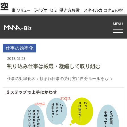
空
事
ソリュー
ライブオ
セミ
働き方お役
スタイルカ
コクヨの空
例
ション
フィス
ナー
立ち資料
タログ
間って!?
間
MENU
仕事の効率化
2018.05.23
割り込み仕事は厳選・凝縮して取り組む
仕事の効率化８：頼まれ仕事の受け方に自分ルールをもつ