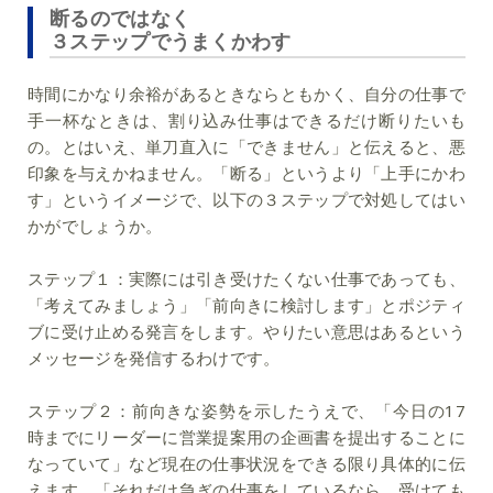
断るのではなく
３ステップでうまくかわす
時間にかなり余裕があるときならともかく、自分の仕事で
手一杯なときは、割り込み仕事はできるだけ断りたいも
の。とはいえ、単刀直入に「できません」と伝えると、悪
印象を与えかねません。「断る」というより「上手にかわ
す」というイメージで、以下の３ステップで対処してはい
かがでしょうか。
ステップ１：
実際には引き受けたくない仕事であっても、
「考えてみましょう」「前向きに検討します」とポジティ
ブに受け止める発言をします。やりたい意思はあるという
メッセージを発信するわけです。
ステップ２：
前向きな姿勢を示したうえで、「今日の17
時までにリーダーに営業提案用の企画書を提出することに
なっていて」など現在の仕事状況をできる限り具体的に伝
えます。「それだけ急ぎの仕事をしているなら、受けても