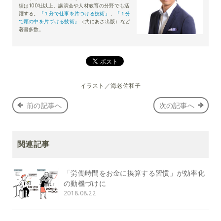
績は100社以上。講演会や人材教育の分野でも活
躍する。
『１分で仕事を片づける技術』
、
『１分
で頭の中を片づける技術』
（共にあさ出版）など
著書多数。
イラスト／海老佐和子
前の記事へ
次の記事へ
関連記事
「労働時間をお金に換算する習慣」が効率化
の動機づけに
2018.08.22