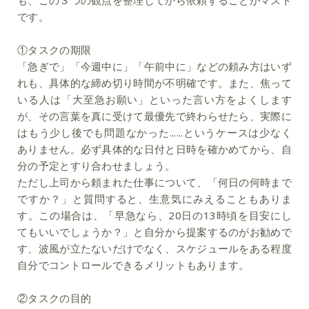
も、この３つの観点を整理してから依頼することがマスト
です。
①タスクの期限
「急ぎで」「今週中に」「午前中に」などの頼み方はいず
れも、具体的な締め切り時間が不明確です。また、焦って
いる人は「大至急お願い」といった言い方をよくします
が、その言葉を真に受けて最優先で終わらせたら、実際に
はもう少し後でも問題なかった......というケースは少なく
ありません。必ず具体的な日付と日時を確かめてから、自
分の予定とすり合わせましょう。
ただし上司から頼まれた仕事について、「何日の何時まで
ですか？」と質問すると、生意気にみえることもありま
す。この場合は、「早急なら、20日の13時頃を目安にし
てもいいでしょうか？」と自分から提案するのがお勧めで
す、波風が立たないだけでなく、スケジュールをある程度
自分でコントロールできるメリットもあります。
②タスクの目的