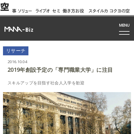
空
事
ソリュー
ライブオ
セミ
働き方お役
スタイルカ
コクヨの空
例
ション
フィス
ナー
立ち資料
タログ
間って!?
間
MENU
リサーチ
2016.10.04
2019年創設予定の「専門職業大学」に注目
スキルアップを目指す社会人入学を歓迎