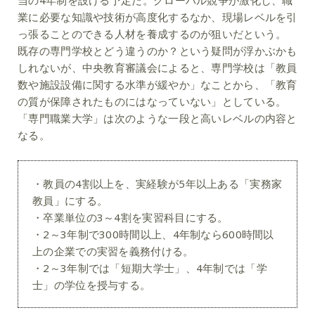
当の4年制を設ける予定だ。グローバル競争が激化し、職
業に必要な知識や技術が高度化するなか、現場レベルを引
っ張ることのできる人材を養成するのが狙いだという。
既存の専門学校とどう違うのか？という疑問が浮かぶかも
しれないが、中央教育審議会によると、専門学校は「教員
数や施設設備に関する水準が緩やか」なことから、「教育
の質が保障されたものにはなっていない」としている。
「専門職業大学」は次のような一段と高いレベルの内容と
なる。
・教員の4割以上を、実経験が5年以上ある「実務家
教員」にする。
・卒業単位の3～4割を実習科目にする。
・2～3年制で300時間以上、4年制なら600時間以
上の企業での実習を義務付ける。
・2～3年制では「短期大学士」、4年制では「学
士」の学位を授与する。