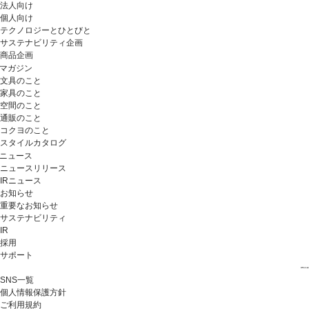
法人向け
個人向け
テクノロジーとひとびと
サステナビリティ企画
商品企画
マガジン
文具のこと
家具のこと
空間のこと
通販のこと
コクヨのこと
スタイルカタログ
ニュース
ニュースリリース
IRニュース
お知らせ
重要なお知らせ
サステナビリティ
IR
採用
サポート
SNS一覧
個人情報保護方針
ご利用規約