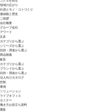
コクヨを知る
領域の広がり
社員とモノ・コトづくり
価値観と歴史
ご挨拶
会社概要
グループ会社
アワード
文具
カテゴリから選ぶ
シリーズから選ぶ
目的・用途から選ぶ
商品検索
家具
カテゴリから選ぶ
ブランドから選ぶ
目的・用途から選ぶ
法人向けカタログ
空間
事例
ソリューション
ライブオフィス
セミナー
働き方お役立ち資料
通販