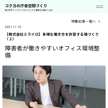
空
事
ソリューシ
ライブオフ
セミナ
働き方お役立ち
スタイルカタ
コクヨの空間
コクヨの庁舎空間づくり
間
例
ョン
ィス
ー
資料
ログ
って!?
官公庁オフィスづくりのノウハウと事例をお届けします
特集記事一覧へ
2021.11.15
【株式会社ミライロ】多様な働き方を許容する場づくり
（２）
障害者が働きやすいオフィス環境整
備