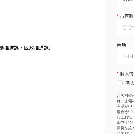
*
市区町
番地
働推進課・区政推進課）
*
個人情
個
お客様の
れ、お客
商品やサ
場合がご
し上げる
ルマガジ
報提供を
いては、