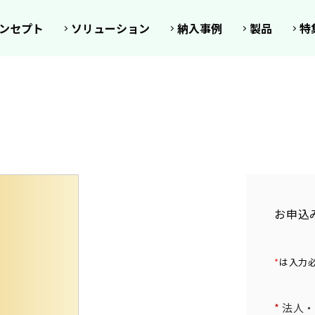
リューション
ライブオフィス
セミナー
働き方お役立ち資料
スタイルカタログ
コクヨの
ンセプト
ソリューション
納入事例
製品
特
お申込
*
は入力
*
法人・