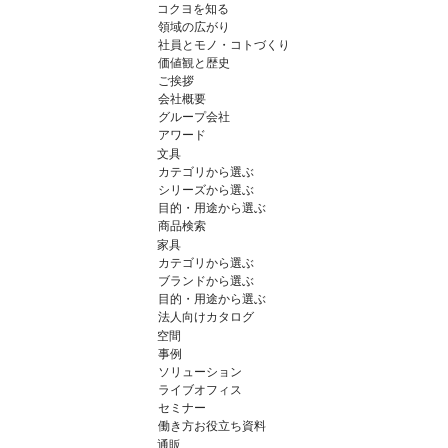
コクヨを知る
領域の広がり
社員とモノ・コトづくり
価値観と歴史
ご挨拶
会社概要
グループ会社
アワード
文具
カテゴリから選ぶ
シリーズから選ぶ
目的・用途から選ぶ
商品検索
家具
カテゴリから選ぶ
ブランドから選ぶ
目的・用途から選ぶ
法人向けカタログ
空間
事例
ソリューション
ライブオフィス
セミナー
働き方お役立ち資料
通販