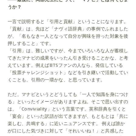
うか？
一言で説明すると「引用と貢献」ということになります。
「貢献」は、先ほど「ナヴィ語辞典」の事例でふれました
が、「名もなき一人となって自分が興味を持った対象を後
押しすること」です。
「引用」は、難しいですが、今までいろいろな人が蓄積し
てきたマナビの成果をいったん引き受けることかな、と考
えています。例えばBTSファンの人なら、発信している
「投票チャレンジショット」などを引き継いで活動してい
くことも、引用の一環かな、と思っています。
ただ、マナビというとどうしても「一人で知識を身につけ
る」といったイメージがありますよね。そこで思い出すの
は、「Conviviality」という言葉です。英和辞典を引くと
「宴会」といった訳語が出てきますが、もともとは「共に
楽しむ、共鳴する」に近いニュアンスです。 例えば誰か
が口にした気づきに対して「それいいね！」と共感した