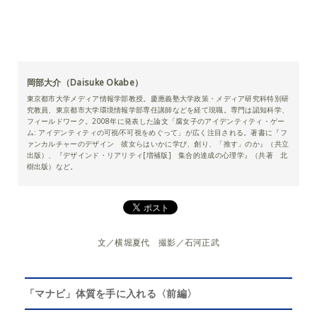
岡部大介（Daisuke Okabe）
東京都市大学メディア情報学部教授。慶應義塾大学政策・メディア研究科特別研
究教員、東京都市大学環境情報学部専任講師などを経て現職。専門は認知科学、
フィールドワーク。2008年に発表した論文「腐女子のアイデンティティ・ゲー
ム: アイデンティティの可視⁄不可視をめぐって」が広く注目される。著書に『フ
ァンカルチャーのデザイン 彼女らはいかに学び、創り、「推す」のか』（共立
出版）、『デザインド・リアリティ[増補版] 集合的達成の心理学』（共著 北
樹出版）など。
文／横堀夏代 撮影／石河正武
「マナビ」体質を手に入れる〈前編〉