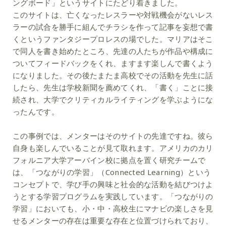
ングボード」というサイトにたどり着きました。
このサイトは、亡くなったレスラーや対戦機会がないレス
ラーの試合を勝手に組んでチラシを作って記事を妄想で書
くというファンタジープロレスの場でした。マリアはそこ
で同人を書き始めたところ、先達の人たちが作品や構成に
ついてフィードバックをくれ、ますます楽しんで書くよう
になりました。その後たまたま高校でその活動を先生に話
したら、先生は学校新聞を薦めてくれ、「書く」ことに接
続され、大学でクリティカルライティングを学ぶようにな
ったんです。
この事例では、メンターはそのサイトの先達ですね。彼ら
自身も楽しんでいることが見て取れます。アメリカのカリ
フォルニア大学アーバイン校に拠点を置く研究チームで
は、「つながりの学習」（Connected Learning）という
コンセプトで、学び手の興味と社会的な活動を結びつけよ
うとする学習プログラムを実践しています。「つながりの
学習」においても、小・中・高校生にマナビの楽しさを見
せるメンターの存在は重要な存在と位置づけられており、