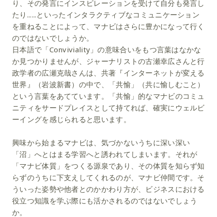
り、その発言にインスピレーションを受けて自分も発言し
たり......といったインタラクティブなコミュニケーション
を重ねることによって、マナビはさらに豊かになって行く
のではないでしょうか。
日本語で「Conviviality」の意味合いをもつ言葉はなかな
か見つかりませんが、ジャーナリストの古瀬幸広さんと行
政学者の広瀬克哉さんは、共著『インターネットが変える
世界』（岩波新書）の中で、「共愉」（共に愉しむこと）
という言葉をあてています。「共愉」的なマナビのコミュ
ニティをサードプレイスとして持てれば、確実にウェルビ
ーイングを感じられると思います。
興味から始まるマナビは、気づかないうちに深い深い
「沼」へとはまる学習へと誘われてしまいます。それが
「マナビ体質」をつくる源泉であり、その体質を知らず知
らずのうちに下支えしてくれるのが、マナビ仲間です。そ
ういった姿勢や他者とのかかわり方が、ビジネスにおける
役立つ知識を学ぶ際にも活かされるのではないでしょう
か。