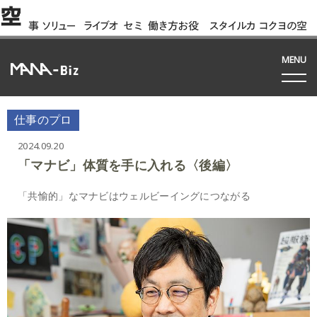
空
事
ソリュー
ライブオ
セミ
働き方お役
スタイルカ
コクヨの空
例
ション
フィス
ナー
立ち資料
タログ
間って!?
間
MENU
仕事のプロ
2024.09.20
「マナビ」体質を手に入れる〈後編〉
「共愉的」なマナビはウェルビーイングにつながる