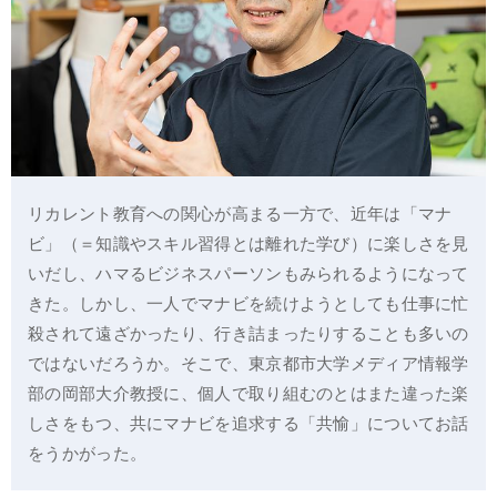
リカレント教育への関心が高まる一方で、近年は「マナ
ビ」（＝知識やスキル習得とは離れた学び）に楽しさを見
いだし、ハマるビジネスパーソンもみられるようになって
きた。しかし、一人でマナビを続けようとしても仕事に忙
殺されて遠ざかったり、行き詰まったりすることも多いの
ではないだろうか。そこで、東京都市大学メディア情報学
部の岡部大介教授に、個人で取り組むのとはまた違った楽
しさをもつ、共にマナビを追求する「共愉」についてお話
をうかがった。