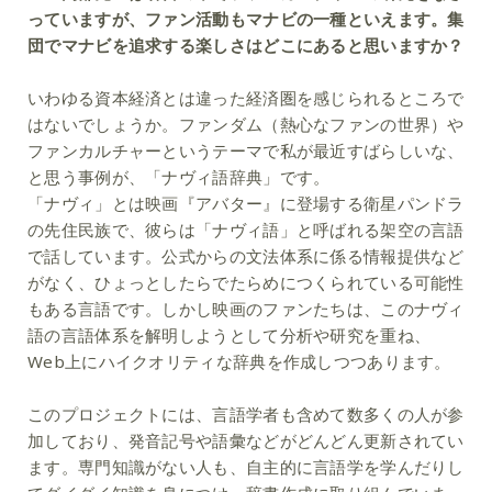
っていますが、ファン活動もマナビの一種といえます。集
団でマナビを追求する楽しさはどこにあると思いますか？
いわゆる資本経済とは違った経済圏を感じられるところで
はないでしょうか。ファンダム（熱心なファンの世界）や
ファンカルチャーというテーマで私が最近すばらしいな、
と思う事例が、「ナヴィ語辞典」です。
「ナヴィ」とは映画『アバター』に登場する衛星パンドラ
の先住民族で、彼らは「ナヴィ語」と呼ばれる架空の言語
で話しています。公式からの文法体系に係る情報提供など
がなく、ひょっとしたらでたらめにつくられている可能性
もある言語です。しかし映画のファンたちは、このナヴィ
語の言語体系を解明しようとして分析や研究を重ね、
Web上にハイクオリティな辞典を作成しつつあります。
このプロジェクトには、言語学者も含めて数多くの人が参
加しており、発音記号や語彙などがどんどん更新されてい
ます。専門知識がない人も、自主的に言語学を学んだりし