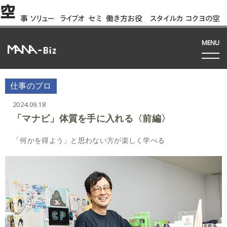
空
事
ソリュー
ライブオ
セミ
働き方お役
スタイルカ
コクヨの空
例
ション
フィス
ナー
立ち資料
タログ
間って!?
間
MENU
仕事のプロ
2024.09.18
「マナビ」体質を手に入れる〈前編〉
「何かを得よう」と思わない方が楽しく学べる