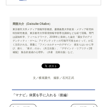
岡部大介（Daisuke Okabe）
東京都市大学メディア情報学部教授。慶應義塾大学政策・メディア研究科
特別研究教員、東京都市大学環境情報学部専任講師などを経て現職。専門
は認知科学、フィールドワーク。2008年に発表した論文「腐女子のアイ
デンティティ・ゲーム: アイデンティティの可視⁄不可視をめぐって」が広
く注目される。著書に『ファンカルチャーのデザイン 彼女らはいかに学
び、創り、「推す」のか』（共立出版）、『デザインド・リアリティ[増
補版] 集合的達成の心理学』（共著 北樹出版）など。
文／横堀夏代 撮影／石河正武
「マナビ」体質を手に入れる〈後編〉