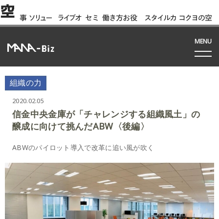
空
事
ソリュー
ライブオ
セミ
働き方お役
スタイルカ
コクヨの空
例
ション
フィス
ナー
立ち資料
タログ
間って!?
間
MENU
組織の力
2020.02.05
信金中央金庫が「チャレンジする組織風土」の
醸成に向けて挑んだABW〈後編〉
ABWのパイロット導入で改革に追い風が吹く