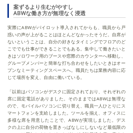
案ずるより生むがやすし
ABWな働き方が無理なく浸透
実際にABWがパイロット導入されてからも、職員から戸
惑いの声が上がることはほとんどなかったそうだ。自席が
ないということは、自分の好きなタイミングでフロアのど
こででも仕事ができることでもある。集中して働きたいと
きはソロワーク用のブースや窓際のカウンターへ移動し、
グループメンバーと簡単な打ち合わせをしたいときはオー
プンなミーティングスペースへ。職員たちは業務内容に応
じて場所を変え、自由に働いている。
「以前はパソコンがデスクに固定されており、それぞれの
席に固定電話がありました。そのままではABWは無理な
ので、モバイルパソコンに切り替え、職員一人ひとりにス
マートフォンを支給しました。ツールを揃え、オフィスに
多様な席を用意したことで、ABWが実現しました。デス
クの上に自分の荷物を置きっぱなしにしないなど最低限の