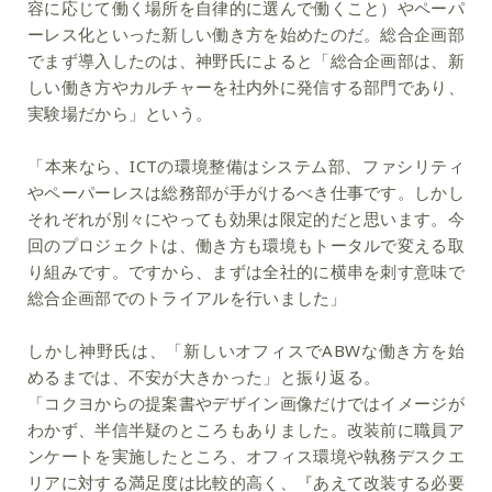
容に応じて働く場所を自律的に選んで働くこと）やペーパ
ーレス化といった新しい働き方を始めたのだ。総合企画部
でまず導入したのは、神野氏によると「総合企画部は、新
しい働き方やカルチャーを社内外に発信する部門であり、
実験場だから」という。
「本来なら、ICTの環境整備はシステム部、ファシリティ
やペーパーレスは総務部が手がけるべき仕事です。しかし
それぞれが別々にやっても効果は限定的だと思います。今
回のプロジェクトは、働き方も環境もトータルで変える取
り組みです。ですから、まずは全社的に横串を刺す意味で
総合企画部でのトライアルを行いました」
しかし神野氏は、「新しいオフィスでABWな働き方を始
めるまでは、不安が大きかった」と振り返る。
「コクヨからの提案書やデザイン画像だけではイメージが
わかず、半信半疑のところもありました。改装前に職員ア
ンケートを実施したところ、オフィス環境や執務デスクエ
リアに対する満足度は比較的高く、『あえて改装する必要