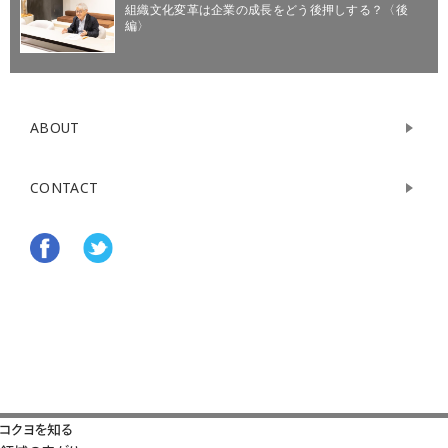
組織文化変革は企業の成長をどう後押しする？〈後
編〉
ABOUT
CONTACT
コクヨを知る