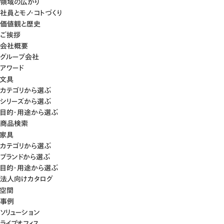
領域の広がり
社員とモノ・コトづくり
価値観と歴史
ご挨拶
会社概要
グループ会社
アワード
文具
カテゴリから選ぶ
シリーズから選ぶ
目的・用途から選ぶ
商品検索
家具
カテゴリから選ぶ
ブランドから選ぶ
目的・用途から選ぶ
法人向けカタログ
空間
事例
ソリューション
ライブオフィス