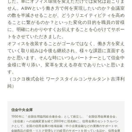
した。単にオフィス環境を変えただけでは変化は起こりま
せん。ABWという働き方で何を実現したいのか？会議室
の数を半減させることが、どうクリエイティビティを高め
ることに繋がるのか？といった変化の目的を職員の皆様
に、明確にわかりやすくお伝えすることを心がけてサポー
トをさせていただきました。
オフィスを改装することがゴールではなく、働き方を変え
ていく取り組みは今後も継続され、様々な課題に直面する
かと思います。そんな時にいつもパートナーとして信金中
金様に寄り添い、変革を支える存在でありたいと思いま
す。
（コクヨ株式会社 ワークスタイルコンサルタント吉澤利
純）
信金中央金庫
1950年に「全国信用協同組合連合会」として創立し、「全国信用金庫連合会」
（全信連）への組織変更を経て2000年に現名称に。信用金庫のセントラルバン
クとして、全国の信用金庫の地域金融・中小企業金融などの業務のサポートや、
金融商品の提供・リスク管理などの経営のサポートを担っているほか、信用金庫