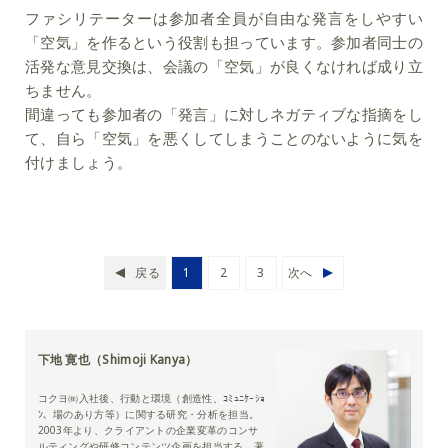
ファシリテーターは参加者全員が自由な発言をしやすい
「空気」を作るという役割も担っています。参加者同士の
活発な意見交換は、会議の「空気」が良くなければ成り立
ちません。
間違っても参加者の「発言」に対しネガティブな指摘をし
て、自ら「空気」を悪くしてしまうことのないように気を
付けましょう。
戻る
1
2
3
次へ
下地 寛也（Shimoji Kanya）
コクヨ㈱入社後、行動と環境（創造性、ｺﾐｭﾆｹｰｼｮ
ﾝ、場のあり方等）に関する研究・分析を担当。
2003年より、クライアントの企業変革のコンサ
ルティングや研修コンテンツ企画を担当する。著