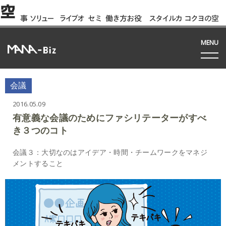
空
事
ソリュー
ライブオ
セミ
働き方お役
スタイルカ
コクヨの空
例
ション
フィス
ナー
立ち資料
タログ
間って!?
間
MENU
会議
2016.05.09
有意義な会議のためにファシリテーターがすべ
き３つのコト
会議３：大切なのはアイデア・時間・チームワークをマネジ
メントすること