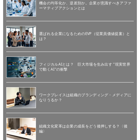
機会の均等化か、逆差別か。企業が意識すべきアファ
ーマティブアクションとは
選ばれる企業になるためのEVP（従業員価値提案）と
は？
フィジカルAIとは？ 巨大市場を生み出す "現実世界
で動くAI"の衝撃
ワークプレイスは組織のブランディング・メディアに
なりうるか？
組織文化変革は企業の成長をどう後押しする？〈後
編〉