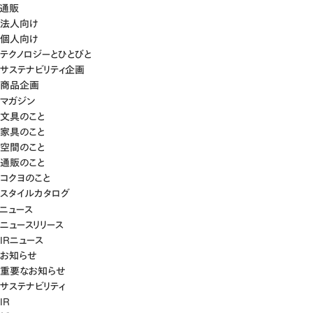
通販
法人向け
個人向け
テクノロジーとひとびと
サステナビリティ企画
商品企画
マガジン
文具のこと
家具のこと
空間のこと
通販のこと
コクヨのこと
スタイルカタログ
ニュース
ニュースリリース
IRニュース
お知らせ
重要なお知らせ
サステナビリティ
IR