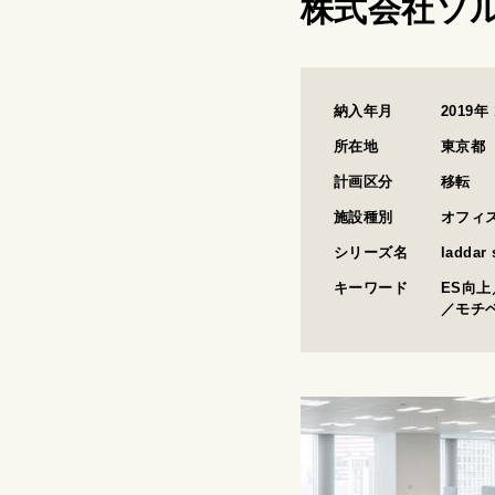
株式会社ソ
納入年月
2019年
DOWN
所在地
東京都
計画区分
移転
施設種別
オフィ
シリーズ名
laddar
キーワード
ES向
／モチ