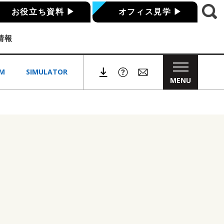
お役立ち資料
▶
オフィス見学
▶
情報
M
SIMULATOR
MENU