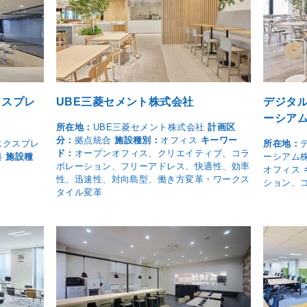
クスプレ
UBE三菱セメント株式会社
デジタ
ーシア
所在地：
UBE三菱セメント株式会社
計画区
分：
拠点統合
施設種別：
オフィス
キーワー
エクスプレ
所在地：
ド：
オープンオフィス、クリエイティブ、コラ
築
施設種
ーシアム
ボレーション、フリーアドレス、快適性、効率
オフィス
性、迅速性、対向島型、働き方変革・ワークス
ション、
タイル変革