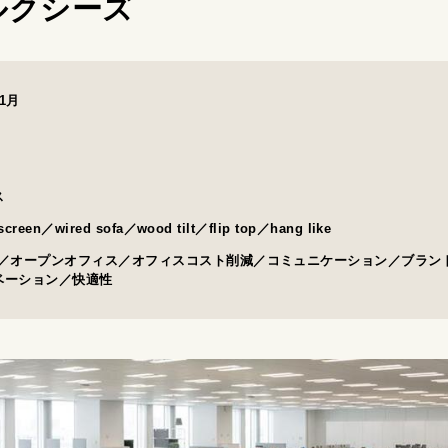
ルクシーズ
 1月
LOAD
FAQ
ス
 screen／wired sofa／wood tilt／flip top／hang like
上／オープンオフィス／オフィスコスト削減／コミュニケーション／ブラン
ベーション／快適性