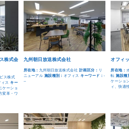
゙ス株式会
九州朝日放送株式会社
オフィ
所在地：
九州朝日放送株式会社
計画区分：
リ
所在地：
ニューアル
施設種別：
オフィス
キーワード：
-
転
施設種
ビス株式
--
ケーショ
フィス
キー
ィ、快適
ニケーショ
方変革・ワ