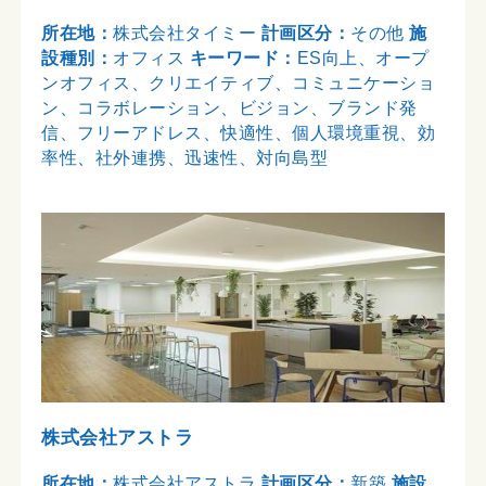
所在地：
株式会社タイミー
計画区分：
その他
施
設種別：
オフィス
キーワード：
ES向上、オープ
ンオフィス、クリエイティブ、コミュニケーショ
ン、コラボレーション、ビジョン、ブランド発
信、フリーアドレス、快適性、個人環境重視、効
率性、社外連携、迅速性、対向島型
株式会社アストラ
所在地：
株式会社アストラ
計画区分：
新築
施設