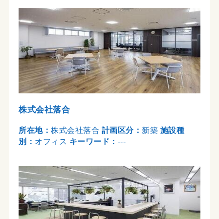
株式会社落合
所在地：
株式会社落合
計画区分：
新築
施設種
別：
オフィス
キーワード：
---