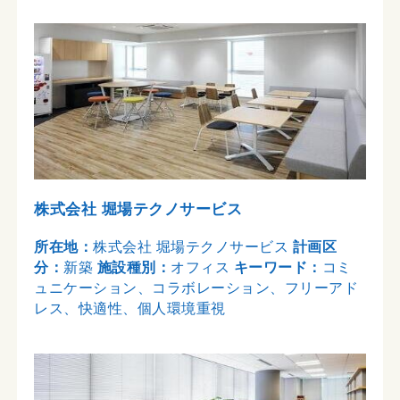
株式会社 堀場テクノサービス
所在地：
株式会社 堀場テクノサービス
計画区
分：
新築
施設種別：
オフィス
キーワード：
コミ
ュニケーション、コラボレーション、フリーアド
レス、快適性、個人環境重視