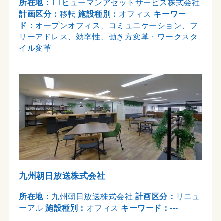
所在地：
TTヒューマンアセットサービス株式会社
計画区分：
移転
施設種別：
オフィス
キーワー
ド：
オープンオフィス、コミュニケーション、フ
リーアドレス、効率性、働き方変革・ワークスタ
イル変革
九州朝日放送株式会社
所在地：
九州朝日放送株式会社
計画区分：
リニュ
ーアル
施設種別：
オフィス
キーワード：
---