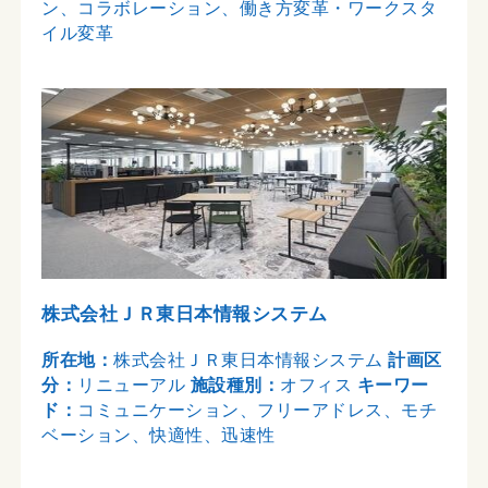
ン、コラボレーション、働き方変革・ワークスタ
イル変革
株式会社ＪＲ東日本情報システム
所在地：
株式会社ＪＲ東日本情報システム
計画区
分：
リニューアル
施設種別：
オフィス
キーワー
ド：
コミュニケーション、フリーアドレス、モチ
ベーション、快適性、迅速性