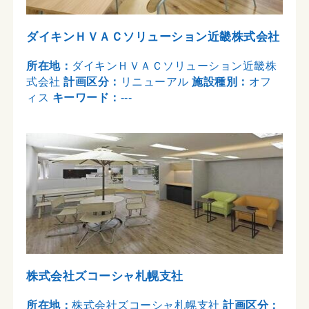
ダイキンＨＶＡＣソリューション近畿株式会社
所在地：
ダイキンＨＶＡＣソリューション近畿株
式会社
計画区分：
リニューアル
施設種別：
オフ
ィス
キーワード：
---
株式会社ズコーシャ札幌支社
所在地：
株式会社ズコーシャ札幌支社
計画区分：