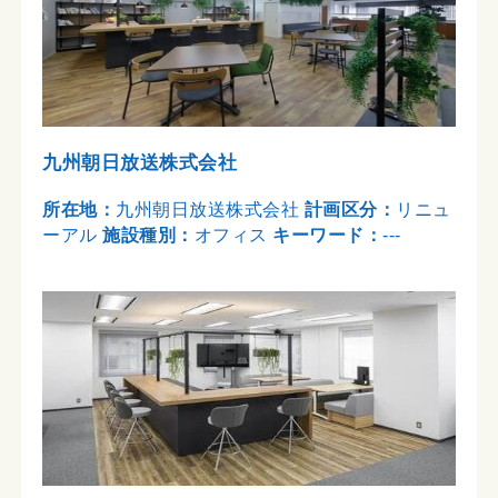
九州朝日放送株式会社
所在地：
九州朝日放送株式会社
計画区分：
リニュ
ーアル
施設種別：
オフィス
キーワード：
---