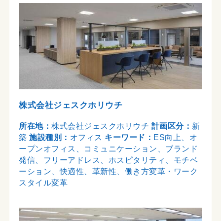
株式会社ジェスクホリウチ
所在地：
株式会社ジェスクホリウチ
計画区分：
新
築
施設種別：
オフィス
キーワード：
ES向上、オ
ープンオフィス、コミュニケーション、ブランド
発信、フリーアドレス、ホスピタリティ、モチベ
ーション、快適性、革新性、働き方変革・ワーク
スタイル変革