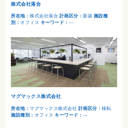
株式会社落合
所在地：
株式会社落合
計画区分：
新築
施設種
別：
オフィス
キーワード：
---
マグマックス株式会社
所在地：
マグマックス株式会社
計画区分：
移転
施設種別：
オフィス
キーワード：
---