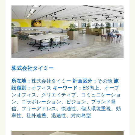
株式会社タイミー
所在地：
株式会社タイミー
計画区分：
その他
施
設種別：
オフィス
キーワード：
ES向上、オープ
ンオフィス、クリエイティブ、コミュニケーショ
ン、コラボレーション、ビジョン、ブランド発
信、フリーアドレス、快適性、個人環境重視、効
率性、社外連携、迅速性、対向島型