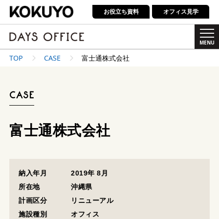
お役立ち資料
オフィス見学
MENU
TOP
CASE
富士通株式会社
ABOUT
CASE
LINEUP
CASE
富士通株式会社
SHOWROOM
納入年月
2019年 8月
所在地
沖縄県
SIMULATOR
計画区分
リニューアル
施設種別
オフィス