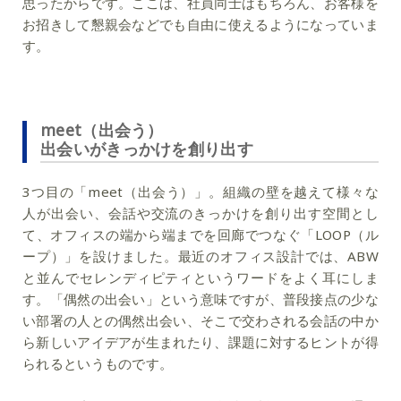
思ったからです。ここは、
社員同士はもちろん、お客様を
お招きして懇親会などでも自由に使えるようになっていま
す
。
meet（出会う）
出会いがきっかけを創り出す
3つ目の「meet（出会う）」。
組織の壁を越えて様々な
人が出会い、会話や交流のきっかけを創り出す空間
とし
て、オフィスの端から端までを回廊でつなぐ「LOOP（ル
ープ）」を設けました。最近のオフィス設計では、ABW
と並んでセレンディピティというワードをよく耳にしま
す。「偶然の出会い」という意味ですが、普段接点の少な
い部署の人との偶然出会い、そこで交わされる会話の中か
ら新しいアイデアが生まれたり、課題に対するヒントが得
られるというものです。