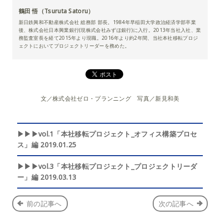
鶴田 悟（Tsuruta Satoru）
新日鉄興和不動産株式会社 総務部 部長。1984年早稲田大学政治経済学部卒業
後、株式会社日本興業銀行(現株式会社みずほ銀行)に入行。2013年当社入社、業
務監査室長を経て2015年より現職。2016年より約2年間、当社本社移転プロジ
ェクトにおいてプロジェクトリーダーを務めた。
文／株式会社ゼロ・プランニング 写真／新見和美
▶▶▶vol.1「本社移転プロジェクト_オフィス構築プロセ
ス」編 2019.01.25
▶▶▶vol.3「本社移転プロジェクト_プロジェクトリーダ
ー」編 2019.03.13
前の記事へ
次の記事へ