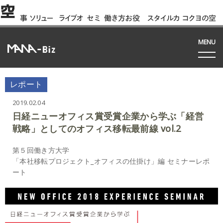
空
事
ソリュー
ライブオ
セミ
働き方お役
スタイルカ
コクヨの空
例
ション
フィス
ナー
立ち資料
タログ
間って!?
間
MENU
レポート
2019.02.04
日経ニューオフィス賞受賞企業から学ぶ「経営
戦略」としてのオフィス移転最前線 vol.2
第５回働き方大学
「本社移転プロジェクト_オフィスの仕掛け」編 セミナーレポ
ート