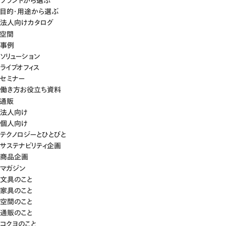
ブランドから選ぶ
目的・用途から選ぶ
法人向けカタログ
空間
事例
ソリューション
ライブオフィス
セミナー
働き方お役立ち資料
通販
法人向け
個人向け
テクノロジーとひとびと
サステナビリティ企画
商品企画
マガジン
文具のこと
家具のこと
空間のこと
通販のこと
コクヨのこと