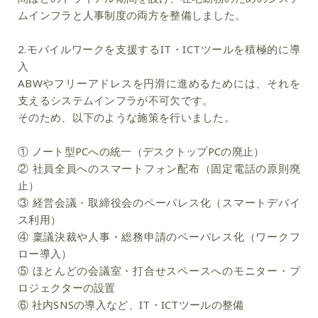
ムインフラと人事制度の両方を整備しました。
2.モバイルワークを支援するIT・ICTツールを積極的に導
入
ABWやフリーアドレスを円滑に進めるためには、それを
支えるシステムインフラが不可欠です。
そのため、以下のような施策を行いました。
①
ノート型PCへの統一（デスクトップPCの廃止）
②
社員全員へのスマートフォン配布（固定電話の原則廃
止）
③
経営会議・取締役会のペーパレス化（スマートデバイ
ス利用）
④
稟議決裁や人事・総務申請のペーパレス化（ワークフ
ロー導入）
⑤
ほとんどの会議室・打合せスペースへのモニター・プ
ロジェクターの設置
⑥
社内SNSの導入など、IT・ICTツールの整備