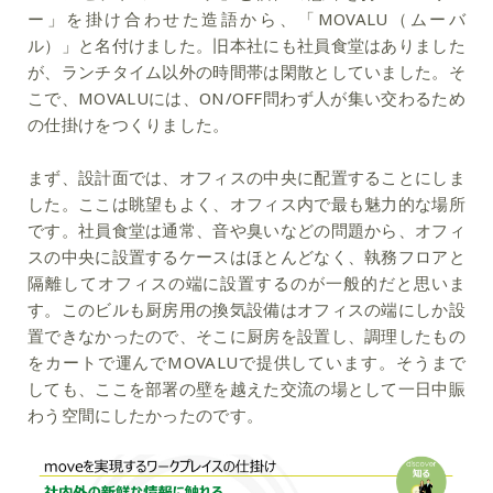
ー」を掛け合わせた造語から、「MOVALU（ムーバ
ル）」と名付けました。旧本社にも社員食堂はありました
が、ランチタイム以外の時間帯は閑散としていました。そ
こで、MOVALUには、
ON/OFF問わず人が集い交わるため
の仕掛けをつくりました
。
まず、設計面では、オフィスの中央に配置することにしま
した。ここは眺望もよく、オフィス内で最も魅力的な場所
です。社員食堂は通常、音や臭いなどの問題から、オフィ
スの中央に設置するケースはほとんどなく、執務フロアと
隔離してオフィスの端に設置するのが一般的だと思いま
す。このビルも厨房用の換気設備はオフィスの端にしか設
置できなかったので、そこに厨房を設置し、調理したもの
をカートで運んでMOVALUで提供しています。そうまで
しても、ここを
部署の壁を越えた交流の場として一日中賑
わう空間
にしたかったのです。