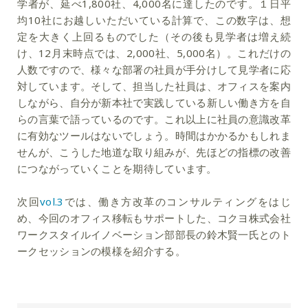
学者が、延べ1,800社、4,000名に達したのです。１日平
均10社にお越しいただいている計算で、この数字は、想
定を大きく上回るものでした（その後も見学者は増え続
け、12月末時点では、2,000社、5,000名）。これだけの
人数ですので、様々な部署の社員が手分けして見学者に応
対しています。そして、担当した社員は、オフィスを案内
しながら、自分が新本社で実践している新しい働き方を自
らの言葉で語っているのです。これ以上に社員の意識改革
に有効なツールはないでしょう。時間はかかるかもしれま
せんが、こうした地道な取り組みが、先ほどの指標の改善
につながっていくことを期待しています。
次回
vol.3
では、働き方改革のコンサルティングをはじ
め、今回のオフィス移転もサポートした、コクヨ株式会社
ワークスタイルイノベーション部部長の鈴木賢一氏とのト
ークセッションの模様を紹介する。