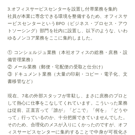
3.オフィスサービスセンターを設置し付帯業務を集約
社員が本業に専念できる環境を整備するため、オフィスサ
ービスセンターというBPO（ビジネス・プロセス・アウ
トソーシング）部門を社内に設置し、以下のような、いわ
ゆる
ノンコア業務をここに集約
しました。
①
コンシェルジュ業務（本社オフィスの総務・庶務・設
備管理業務）
②
メール業務（郵便・宅配便の受取と仕分け）
③
ドキュメント業務（大量の印刷・コピー・電子化、文
書移管など）
現在、7名の外部スタッフが常駐し、まさに庶務のプロと
して熱心に仕事をこなしてくれています。こういった業務
は従前、正直言って「誰が」「どこで」「何を」「どうや
って」行っているのか、十分把握できていませんでした。
そのため、合理化のメスが入りにくかったのですが、
オフ
ィスサービスセンターに集約することで中身が可視化さ