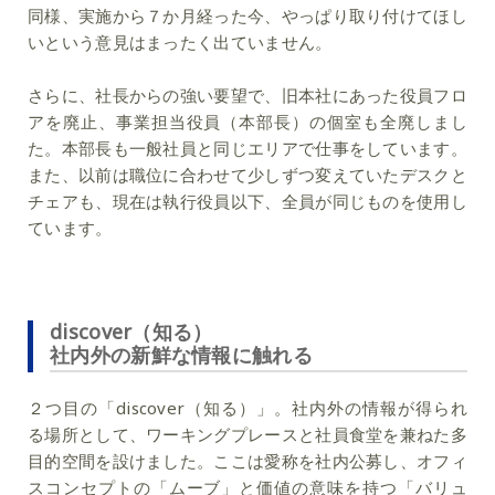
同様、実施から７か月経った今、やっぱり取り付けてほし
いという意見はまったく出ていません。
さらに、社長からの強い要望で、
旧本社にあった役員フロ
アを廃止、事業担当役員（本部長）の個室も全廃
しまし
た。
本部長も一般社員と同じエリアで仕事をしています
。
また、
以前は職位に合わせて少しずつ変えていたデスクと
チェアも、現在は執行役員以下、全員が同じものを使用し
ています
。
discover（知る）
社内外の新鮮な情報に触れる
２つ目の「discover（知る）」。社内外の情報が得られ
る場所として、ワーキングプレースと社員食堂を兼ねた多
目的空間を設けました。ここは愛称を社内公募し、オフィ
スコンセプトの「ムーブ」と価値の意味を持つ「バリュ