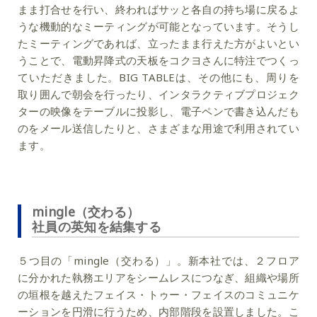
まま打合せを行い、終わればサッと各自の持ち場に戻る
よ
うな機動的なミーティングが可能となっています。そうし
たミーティングであれば、立ったまま行えた方がよいとい
うことで、電動昇降式の天板をコクヨさんに特注でつくっ
ていただきました。BIG TABLEは、その他にも、周りを
取り囲んで朝会を行ったり、インタラクティブプロジェク
ターの映像をテーブルに投影し、電子ペンで書き込んだも
のをメール送信したりと、さまざまな用途で利用されてい
ます。
mingle（交わる）
社員の英知を結集する
５つ目の「mingle（交わる）」。新本社では、２フロア
に分かれた執務エリアをシームレスにつなぎ、組織や場所
の垣根を越えたフェイス・トゥー・フェイスのコミュニケ
ーションを円滑に行うため、内部階段を設置しました。こ