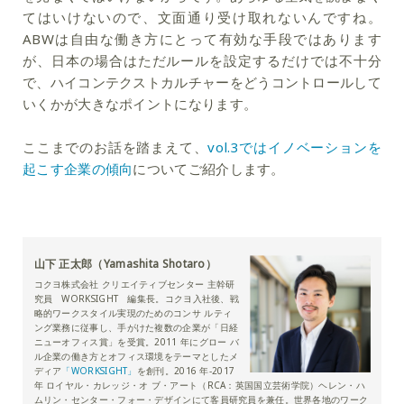
てはいけないので、文面通り受け取れないんですね。
ABWは自由な働き方にとって有効な手段ではあります
が、日本の場合はただルールを設定するだけでは不十分
で、ハイコンテクストカルチャーをどうコントロールして
いくかが大きなポイントになります。
ここまでのお話を踏まえて、
vol.3ではイノベーションを
起こす企業の傾向
についてご紹介します。
山下 正太郎（Yamashita Shotaro）
コクヨ株式会社 クリエイティブセンター 主幹研
究員 WORKSIGHT 編集長。コクヨ入社後、戦
略的ワークスタイル実現のためのコンサ ルティ
ング業務に従事し、手がけた複数の企業が「日経
ニューオフィス賞」を受賞。2011 年にグロー バ
ル企業の働き方とオフィス環境をテーマとしたメ
ディア
「WORKSIGHT」
を創刊。2016 年‐2017
年 ロイヤル・カレッジ・オ ブ・アート（RCA：英国国立芸術学院）ヘレン・ハ
ムリン・センター・フォー・デザインにて客員研究員を兼任。世界各地のワーク