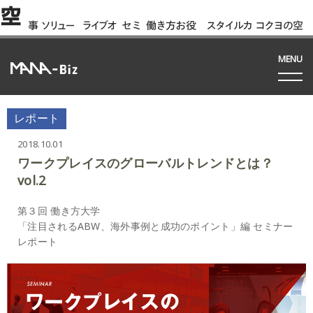
空
事
ソリュー
ライブオ
セミ
働き方お役
スタイルカ
コクヨの空
例
ション
フィス
ナー
立ち資料
タログ
間って!?
間
MENU
レポート
2018.10.01
ワークプレイスのグローバルトレンドとは？
vol.2
第３回 働き方大学
「注目されるABW、海外事例と成功のポイント」編 セミナー
レポート