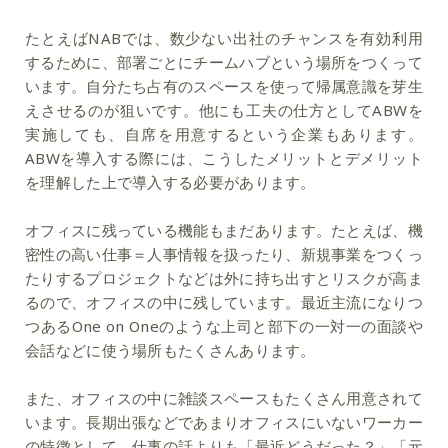
たとえばNABでは、数少ない出社のチャンスを有効利用
するために、部署ごとにチームハブという場所をつくって
います。自分たち占有のスペースを使って帰属意識を芽生
えさせるのが狙いです。他にも工夫の仕方としてABWを
実施しても、自席を用意するという企業もあります。
ABWを導入する際には、こうしたメリットとデメリット
を理解した上で導入する必要があります。
オフィスに残っている機能もまだあります。たとえば、機
密性の高い仕事＝人事情報を扱ったり、新規事業をつくっ
たりするプロジェクトなどは外に持ち出すとリスクが高ま
るので、オフィスの中に残しています。最近主流になりつ
つあるOne on Oneのような上司と部下の一対一の面談や
会話などに使う場所もたくさんあります。
また、オフィスの中に雑談スペースもたくさん用意されて
います。長期出張などであまりオフィスにいないワーカー
の特徴として、仕事の話よりも「最近どうだった？」「元