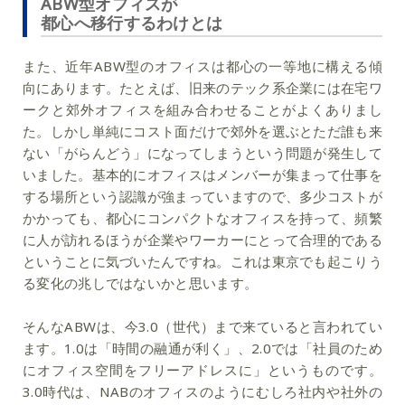
ABW型オフィスが
都心へ移行するわけとは
また、近年ABW型のオフィスは都心の一等地に構える傾
向にあります。たとえば、旧来のテック系企業には在宅ワ
ークと郊外オフィスを組み合わせることがよくありまし
た。しかし単純にコスト面だけで郊外を選ぶとただ誰も来
ない「がらんどう」になってしまうという問題が発生して
いました。基本的にオフィスはメンバーが集まって仕事を
する場所という認識が強まっていますので、多少コストが
かかっても、都心にコンパクトなオフィスを持って、頻繁
に人が訪れるほうが企業やワーカーにとって合理的である
ということに気づいたんですね。これは東京でも起こりう
る変化の兆しではないかと思います。
そんなABWは、今3.0（世代）まで来ていると言われてい
ます。1.0は「時間の融通が利く」、2.0では「社員のため
にオフィス空間をフリーアドレスに」というものです。
3.0時代は、NABのオフィスのようにむしろ社内や社外の