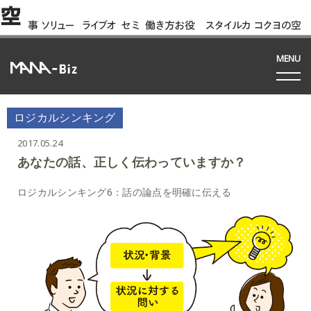
空
事
ソリュー
ライブオ
セミ
働き方お役
スタイルカ
コクヨの空
例
ション
フィス
ナー
立ち資料
タログ
間って!?
間
MENU
ロジカルシンキング
2017.05.24
あなたの話、正しく伝わっていますか？
ロジカルシンキング6：話の論点を明確に伝える