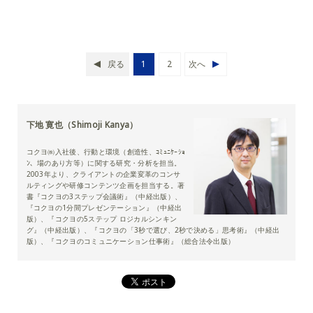
戻る
1
2
次へ
下地 寛也（Shimoji Kanya）
コクヨ㈱入社後、行動と環境（創造性、ｺﾐｭﾆｹｰｼｮ
ﾝ、場のあり方等）に関する研究・分析を担当。
2003年より、クライアントの企業変革のコンサ
ルティングや研修コンテンツ企画を担当する。著
書『コクヨの3ステップ会議術』（中経出版）、
『コクヨの1分間プレゼンテーション』（中経出
版）、『コクヨの5ステップ ロジカルシンキン
グ』（中経出版）、『コクヨの「3秒で選び、2秒で決める」思考術』（中経出
版）、『コクヨのコミュニケーション仕事術』（総合法令出版）