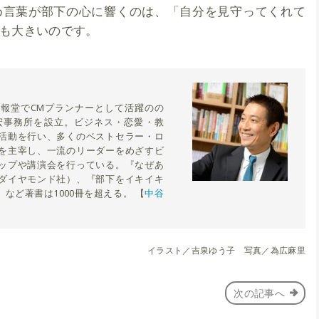
め言葉が部下の心に響くのは、「自分を見守ってくれて
も大きいのです。
報堂でCMプランナーとして活躍のの
宏事務所を設立。ビジネス・恋愛・教
活動を行い、多くのベストセラー・ロ
を主宰し、一流のリーダーをめざすビ
ップや講演会を行っている。『なぜあ
ダイヤモンド社）、『部下をイキイキ
など著書は1000冊を超える。 【
中谷
イラスト／吉泉ゆう子 写真／為広麻里
次の記事へ