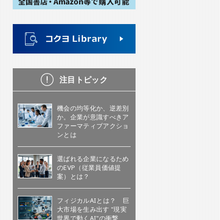
注目トピック
機会の均等化か、逆差別
か。企業が意識すべきア
ファーマティブアクショ
ンとは
選ばれる企業になるため
のEVP（従業員価値提
案）とは？
フィジカルAIとは？ 巨
大市場を生み出す "現実
世界で動くAI"の衝撃