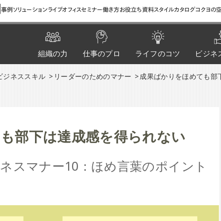
間
事例
ソリューション
ライブオフィス
セミナー
働き方お役立ち資料
スタイルカタログ
コクヨの空
組織の力
仕事のプロ
ライフのコツ
ビジネ
ビジネススキル
リーダーのためのマナー
成果ばかりをほめても部
も部下は達成感を得られない
ネスマナー10：ほめ言葉のポイント