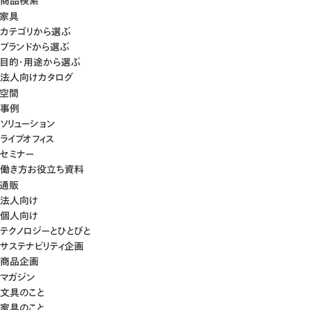
商品検索
家具
カテゴリから選ぶ
ブランドから選ぶ
目的・用途から選ぶ
法人向けカタログ
空間
事例
ソリューション
ライブオフィス
セミナー
働き方お役立ち資料
通販
法人向け
個人向け
テクノロジーとひとびと
サステナビリティ企画
商品企画
マガジン
文具のこと
家具のこと