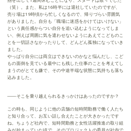
熱を出して1週間休むことになり、スタートは散々でした
（笑）。また、私は16時半には退社していたのですが、
売り場は19時頃から忙しくなるので、帰りづらい雰囲気
がありました。自分も「職場に迷惑をかけてはいけない」
という責任感からつい自分を追い込むようになってしま
い、例えば周囲に気を遣わせないようにあえてこどものこ
とを一切話さなかったりして、どんどん孤独になっていき
ました。
やっぱり自分には両立はできないのかなと悩んだし、こど
もの面倒を見ている最中にも残した仕事のことを考えてし
まうのがとても嫌で、その中途半端な状態に気持ちも落ち
込みました。
――そこを乗り越えられるきっかけはあったのですか？
この時も、同じように他の店舗の短時間勤務で働く人たち
と知り合って、お互い話し合えたことが大きかったです
ね。ちょうど社内で、短時間勤務と女性活躍推進の取り組
みが始まっていた頃で、そのプロジェクトの委員が社内で