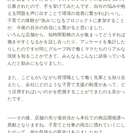
公募されたので、手を挙げてみたんです。自分の悩みや抱
える問題を声に出すことで環境の改善に繋がればいいし、
子育ての体験が"強み"になるプロジェクトに参加すること
が、今後の自分の自信にも繋がると思いました。
いろんな店舗から、短時間勤務の人が集まってどうすれば
働きやすくなるかを話し合ったり、アンケートを集計した
りしたのですが同じグループ内で働くママたちのリアルな
現状を知ることができて、みんなもこんなに頑張っている
んだと励みにもなりました。
また、こどもがいながら管理職として働く先輩とも知り合
えたし、会社にどのような子育て支援の制度があって、ど
う活用すればいいのかを把握することができたのも良かっ
たです。
――その後、店舗の売り場担当から本社での商品開発課へ
異動となりますね。子育てと仕事の両立に慣れていくにし
たがって、何か気持ちの変化はありましたか？