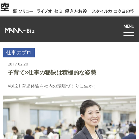
空
事
ソリュー
ライブオ
セミ
働き方お役
スタイルカ
コクヨの空
例
ション
フィス
ナー
立ち資料
タログ
間って!?
間
MENU
仕事のプロ
2017.02.20
子育て×仕事の秘訣は積極的な姿勢
Vol.21 育児体験を社内の環境づくりに生かす