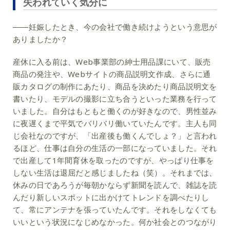
失われていく気分に
――妊娠したとき、今の会社で働き続けようという意思が
ありましたか？
産休に入る前は、Web事業部の紳士用品課にいて、販売
商品の発注や、Webサイトの商品説明文作成、さらに通
販カタログの制作にあたり、商品を決めたり商品説明文を
書いたり、モデルの撮影に立ち合うといった業務を行って
いました。自分はもともと働くのが好きなので、男性並み
に夜遅くまで平気でバリバリ働いていたんです。主人も同
じ会社なのですが、「出産後も働くんでしょ？」と言われ
るほど、仕事は自分の生活の一部になっていました。それ
で出産して1年間育休を取ったのですが、やっぱり仕事を
しない生活は退屈だと感じましたね（笑）。それまでは、
休みの日であろうが毎朝かならず新聞を読んで、雑誌を読
んだり新しいスポットに出かけてトレンドを調べたりし
て、常にアンテナを張っていたんです。それをしなくても
いいという状況になじめなかった。何か社会とのつながり