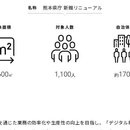
熊本県庁 新館リニューアル
名称
象面積
対象人数
自治
600
1,100
17
㎡
人
約
を通じた業務の効率化や生産性の向上を目指し、「デジタル