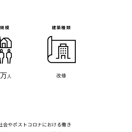
体規模
建築種類
0万
改修
人
社会やポストコロナにおける働き