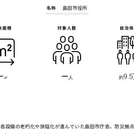
島田市役所
名称
象面積
対象人数
自治
ー
ー
9.
㎡
人
約
れ、各設備の老朽化や狭隘化が進んでいた島田市庁舎。防災拠