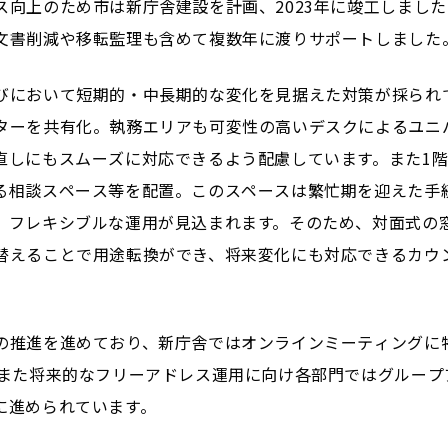
ス向上のため市は新庁舎建設を計画、2023年に竣工しまし
文書削減や移転監理も含めて複数年に渡りサポートしました
びにおいて短期的・中長期的な変化を見据えた対策が採られ
ターを共有化。執務エリアも可変性の高いデスクによるユニ
直しにもスムーズに対応できるよう配慮しています。また1
る相談スペース等を配置。このスペースは繁忙期を迎えた手
、フレキシブルな運用が見込まれます。そのため、対面式の
替えることで用途転換ができ、将来変化にも対応できるカウン
の推進を進めており、新庁舎ではオンラインミーティングに
。また将来的なフリーアドレス運用に向け各部門ではグループ
に進められています。