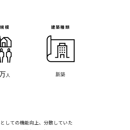
体規模
建築種類
5万
新築
人
点としての機能向上、分散していた