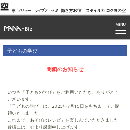
空
事
ソリュー
ライブオ
セミ
働き方お役
スタイルカ
コクヨの空
例
ション
フィス
ナー
立ち資料
タログ
間って!?
間
MENU
子どもの学び
閉鎖のお知らせ
いつも「子どもの学び」をご利用いただき、ありがとう
ございます。
「子どもの学び」は、2025年7月15日をもちまして、閉
鎖いたしました。
これまで「あそびのレシピ」を楽しんでいただきました
皆様には、
心より感謝申し上げます。