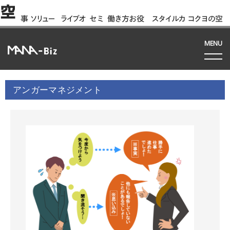
空
事
ソリュー
ライブオ
セミ
働き方お役
スタイルカ
コクヨの空
例
ション
フィス
ナー
立ち資料
タログ
間って!?
間
MENU
アンガーマネジメント