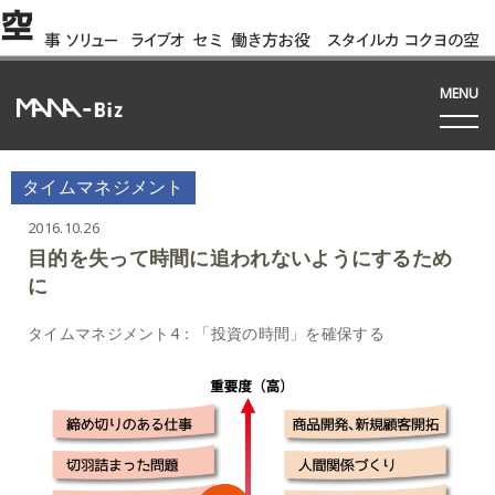
空
事
ソリュー
ライブオ
セミ
働き方お役
スタイルカ
コクヨの空
例
ション
フィス
ナー
立ち資料
タログ
間って!?
間
MENU
タイムマネジメント
2016.10.26
目的を失って時間に追われないようにするため
に
タイムマネジメント4：「投資の時間」を確保する