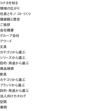
コクヨを知る
領域の広がり
社員とモノ・コトづくり
価値観と歴史
ご挨拶
会社概要
グループ会社
アワード
文具
カテゴリから選ぶ
シリーズから選ぶ
目的・用途から選ぶ
商品検索
家具
カテゴリから選ぶ
ブランドから選ぶ
目的・用途から選ぶ
法人向けカタログ
空間
事例