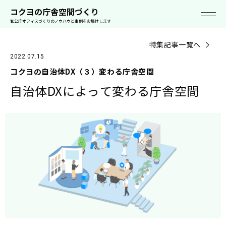
空
事
ソリューシ
ライブオフ
セミナ
働き方お役立ち
スタイルカタ
コクヨの空間
コクヨの庁舎空間づくり
間
例
ョン
ィス
ー
資料
ログ
って!?
官公庁オフィスづくりのノウハウと事例をお届けします
特集記事一覧へ
2022.07.15
コクヨの自治体DX（３）変わる庁舎空間
自治体DXによって変わる庁舎空間