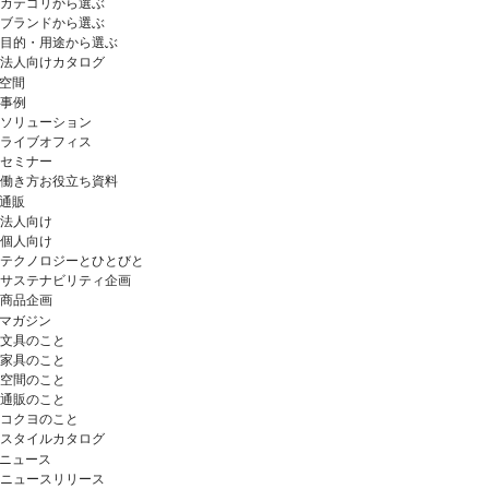
カテゴリから選ぶ
ブランドから選ぶ
目的・用途から選ぶ
法人向けカタログ
空間
事例
ソリューション
ライブオフィス
セミナー
働き方お役立ち資料
通販
法人向け
個人向け
テクノロジーとひとびと
サステナビリティ企画
商品企画
マガジン
文具のこと
家具のこと
空間のこと
通販のこと
コクヨのこと
スタイルカタログ
ニュース
ニュースリリース