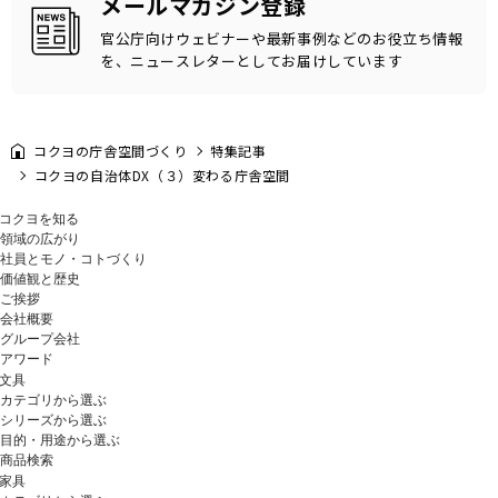
メールマガジン登録
官公庁向けウェビナーや最新事例などのお役立ち情報
を、ニュースレターとしてお届けしています
コクヨの庁舎空間づくり
特集記事
コクヨの自治体DX（３）変わる庁舎空間
コクヨを知る
領域の広がり
社員とモノ・コトづくり
価値観と歴史
ご挨拶
会社概要
グループ会社
アワード
文具
カテゴリから選ぶ
シリーズから選ぶ
目的・用途から選ぶ
商品検索
家具