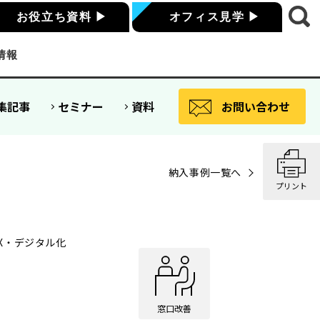
お役立ち資料
▶
オフィス見学
▶
情報
集記事
セミナー
資料
お問い合わせ
納入事例一覧へ
プリント
DX・デジタル化
窓口改善