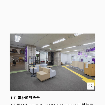
１Ｆ 福祉部門待合
１人用ロビーチェアー SOLOS<ソロス>を単独使用