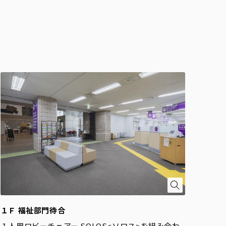
１Ｆ 福祉部門待合
１人用ロビーチェアー SOLOS<ソロス>を組み合わ