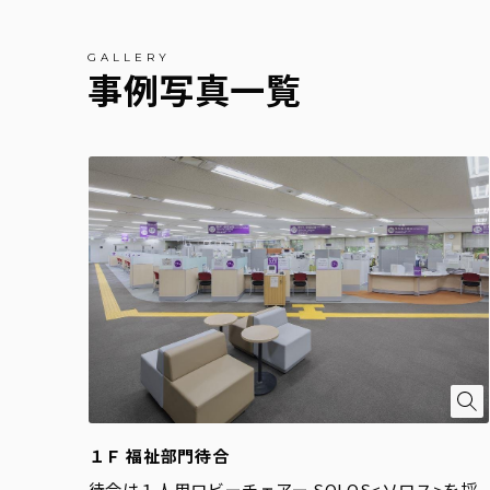
事例写真一覧
１Ｆ 福祉部門待合
待合は１人用ロビーチェアー SOLOS<ソロス>を採