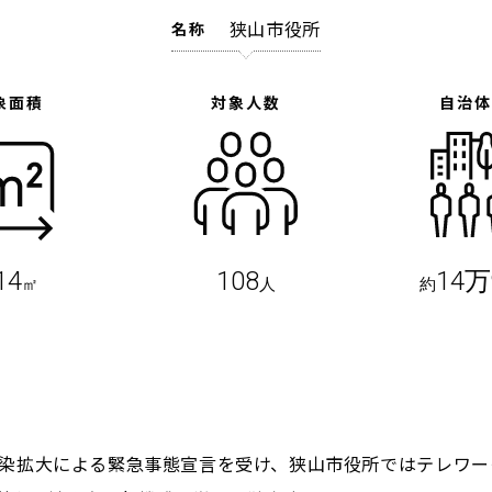
狭山市役所
名称
象面積
対象人数
自治
14
108
14
㎡
人
約
の感染拡大による緊急事態宣言を受け、狭山市役所ではテレワ