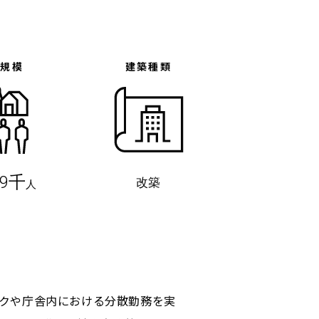
体規模
建築種類
万9千
改築
人
ークや庁舎内における分散勤務を実