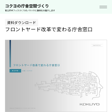
空
事
ソリューシ
ライブオフ
セミナ
働き方お役立ち
スタイルカタ
コクヨの空間
コクヨの庁舎空間づくり
間
例
ョン
ィス
ー
資料
ログ
って!?
官公庁オフィスづくりのノウハウと事例をお届けします
資料ダウンロード
フロントヤード改革で変わる庁舎窓口