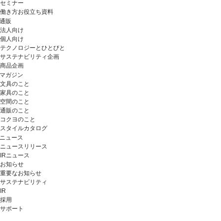
セミナー
働き方お役立ち資料
通販
法人向け
個人向け
テクノロジーとひとびと
サステナビリティ企画
商品企画
マガジン
文具のこと
家具のこと
空間のこと
通販のこと
コクヨのこと
スタイルカタログ
ニュース
ニュースリリース
IRニュース
お知らせ
重要なお知らせ
サステナビリティ
IR
採用
サポート