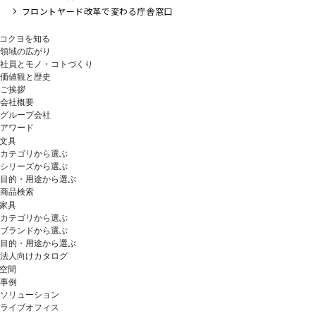
フロントヤード改革で変わる庁舎窓口
コクヨを知る
領域の広がり
社員とモノ・コトづくり
価値観と歴史
ご挨拶
会社概要
グループ会社
アワード
文具
カテゴリから選ぶ
シリーズから選ぶ
目的・用途から選ぶ
商品検索
家具
カテゴリから選ぶ
ブランドから選ぶ
目的・用途から選ぶ
法人向けカタログ
空間
事例
ソリューション
ライブオフィス