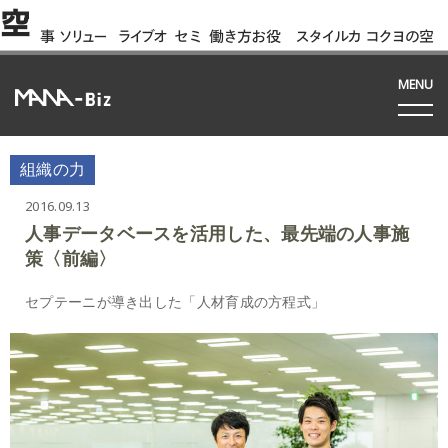
空
事
ソリュー
ライブオ
セミ
働き方お役
スタイルカ
コクヨの空
例
ション
フィス
ナー
立ち資料
タログ
間って!?
間
MENU
組織の力
2016.09.13
人事データベースを活用した、最先端の人事施
策〈前編〉
セプテーニが導き出した「人材育成の方程式」