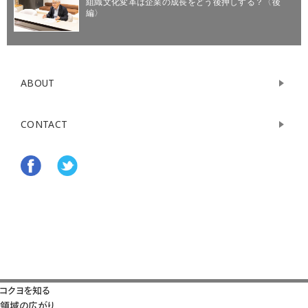
組織文化変革は企業の成長をどう後押しする？〈後
編〉
ABOUT
CONTACT
コクヨを知る
領域の広がり