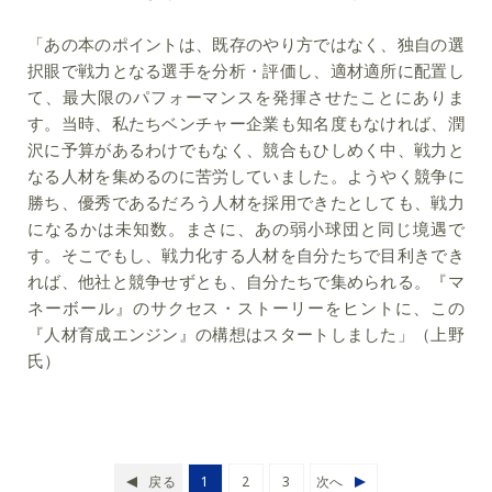
「あの本のポイントは、既存のやり方ではなく、独自の選
択眼で戦力となる選手を分析・評価し、適材適所に配置し
て、最大限のパフォーマンスを発揮させたことにありま
す。当時、私たちベンチャー企業も知名度もなければ、潤
沢に予算があるわけでもなく、競合もひしめく中、戦力と
なる人材を集めるのに苦労していました。ようやく競争に
勝ち、優秀であるだろう人材を採用できたとしても、戦力
になるかは未知数。まさに、あの弱小球団と同じ境遇で
す。そこでもし、戦力化する人材を自分たちで目利きでき
れば、他社と競争せずとも、自分たちで集められる。『マ
ネーボール』のサクセス・ストーリーをヒントに、この
『人材育成エンジン』の構想はスタートしました」（上野
氏）
戻る
1
2
3
次へ