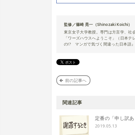
監修／篠崎 晃一（Shinozaki Koichi）
東京女子大学教授。専門は方言学、社
「ワーズハウスへようこそ」（日本テ
の!? マンガで気づく間違った日本語
前の記事へ
関連記事
定番の「申し訳あ
2019.05.13