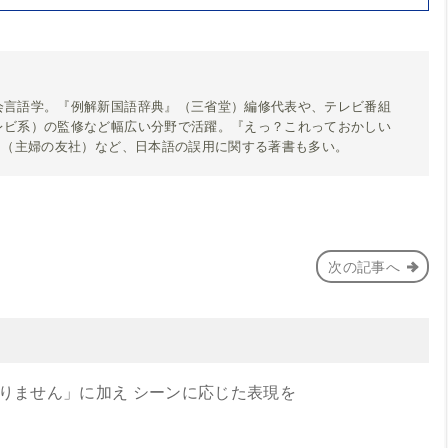
会言語学。『例解新国語辞典』（三省堂）編修代表や、テレビ番組
レビ系）の監修など幅広い分野で活躍。『えっ？これっておかしい
』（主婦の友社）など、日本語の誤用に関する著書も多い。
次の記事へ
りません」に加え シーンに応じた表現を