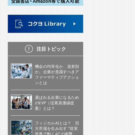
注目トピック
機会の均等化か、逆差別
か。企業が意識すべきア
ファーマティブアクショ
ンとは
選ばれる企業になるため
のEVP（従業員価値提
案）とは？
フィジカルAIとは？ 巨
大市場を生み出す "現実
世界で動くAI"の衝撃