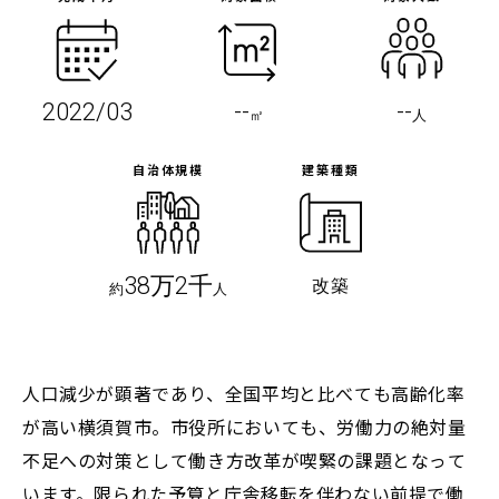
2022/03
--
--
㎡
人
自治体規模
建築種類
38万2千
改築
約
人
人口減少が顕著であり、全国平均と比べても高齢化率
が高い横須賀市。市役所においても、労働力の絶対量
不足への対策として働き方改革が喫緊の課題となって
います。限られた予算と庁舎移転を伴わない前提で働