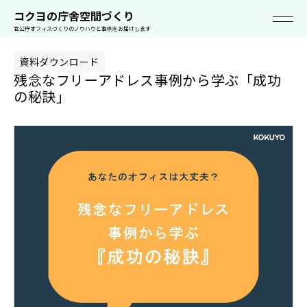
空
事
ソリューシ
ライブオフ
セミナ
働き方お役立ち
スタイルカタ
コクヨの空間
コクヨの庁舎空間づくり
間
例
ョン
ィス
ー
資料
ログ
って!?
官公庁オフィスづくりのノウハウと事例をお届けします
資料ダウンロード
残念なフリーアドレス事例から学ぶ「成功
の秘訣」