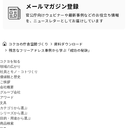
メールマガジン登録
官公庁向けウェビナーや最新事例などのお役立ち情報
を、ニュースレターとしてお届けしています
コクヨの庁舎空間づくり
資料ダウンロード
残念なフリーアドレス事例から学ぶ「成功の秘訣」
コクヨを知る
領域の広がり
社員とモノ・コトづくり
価値観と歴史
ご挨拶
会社概要
グループ会社
アワード
文具
カテゴリから選ぶ
シリーズから選ぶ
目的・用途から選ぶ
商品検索