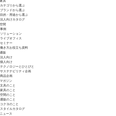
家具
カテゴリから選ぶ
ブランドから選ぶ
目的・用途から選ぶ
法人向けカタログ
空間
事例
ソリューション
ライブオフィス
セミナー
働き方お役立ち資料
通販
法人向け
個人向け
テクノロジーとひとびと
サステナビリティ企画
商品企画
マガジン
文具のこと
家具のこと
空間のこと
通販のこと
コクヨのこと
スタイルカタログ
ニュース