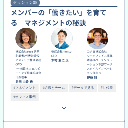
セッション05
メンバーの「働きたい」を育て
る マネジメントの秘訣
株式会社YeeY 共同
株式会社mento
コクヨ株式会社
創業者/代表取締役
CEO
ワークプレイス事業
アステリア株式会社
木村 憲仁 氏
本部スペースソリュ
CWO
ーション本部ワーク
(一社)日本ウェルビ
スタイルイノベーシ
ーイング推進協議会
ョン部部長
代表理事
伊藤 毅
島田 由香 氏
#マネジメント
#組織とチーム
#データで見る
#世代差
#オフィス事例