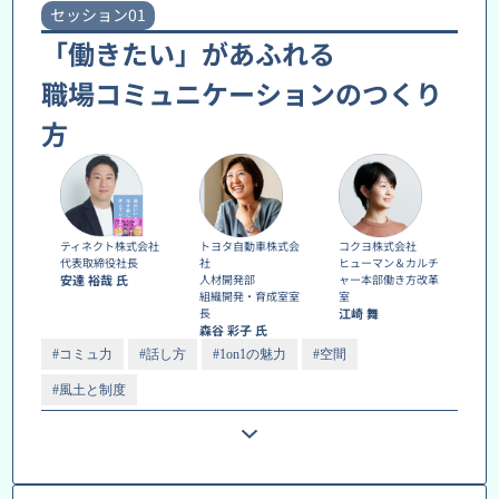
セッション01
「働きたい」があふれる
職場コミュニケーションのつくり
方
ティネクト株式会社
トヨタ自動車株式会
コクヨ株式会社
代表取締役社長
社
ヒューマン＆カルチ
安達 裕哉 氏
人材開発部
ャー本部働き方改革
組織開発・育成室室
室
長
江崎 舞
森谷 彩子 氏
#コミュ力
#話し方
#1on1の魅力
#空間
#風土と制度