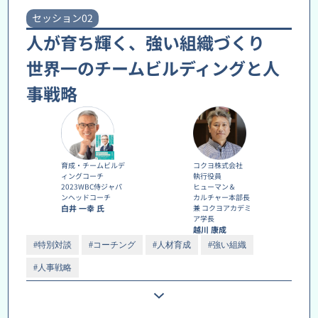
セッション02
人が育ち輝く、強い組織づくり
世界一のチームビルディングと人
事戦略
育成・チームビルデ
コクヨ株式会社
ィングコーチ
執行役員
2023WBC侍ジャパ
ヒューマン＆
ンヘッドコーチ
カルチャー本部長
白井 一幸 氏
兼 コクヨアカデミ
ア学長
越川 康成
#特別対談
#コーチング
#人材育成
#強い組織
#人事戦略