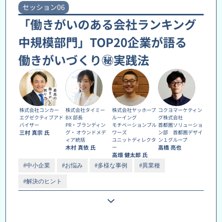
セッション06
「働きがいのある会社ランキング
中規模部門」TOP20企業が語る
働きがいづくり㊙実践法
株式会社コンカー
株式会社タイミー
株式会社ヤッホーブ
コクヨマーケティン
エグゼクティブアド
BX 部長
ルーイング
グ株式会社
バイザー
PR・ブランディン
モチベーションブル
首都圏ソリューショ
三村 真宗 氏
グ・ オウンドメデ
ワーズ
ン部 首都圏デザイ
ィア統括
ユニットディレクタ
ン１グループ
木村 真依 氏
ー
高橋 亮也
高畑 健太郎 氏
#中小企業
#お悩み
#多様な事例
#異業種
#解決のヒント