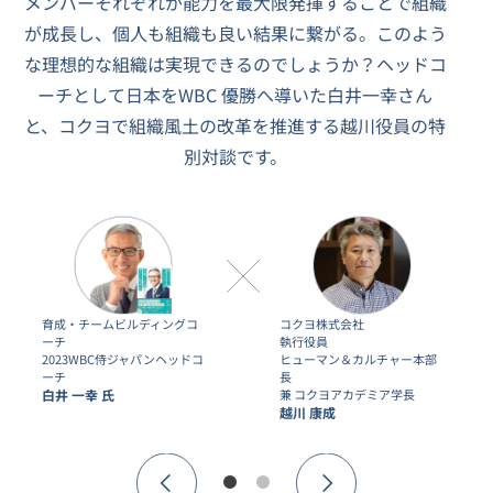
メンバーそれぞれが能力を最大限発揮することで組織
が成長し、個人も組織も良い結果に繋がる。このよう
な理想的な組織は実現できるのでしょうか？ヘッドコ
ーチとして日本をWBC 優勝へ導いた白井一幸さん
と、コクヨで組織風土の改革を推進する越川役員の特
別対談です。
育成・チームビルディングコ
コクヨ株式会社
ーチ
執行役員
2023WBC侍ジャパンヘッドコ
ヒューマン＆カルチャー本部
ーチ
長
白井 一幸 氏
兼 コクヨアカデミア学長
越川 康成