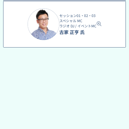
セッション01・02・03
スペシャル MC
ラジオ DJ / イベントMC
古家 正亨 氏