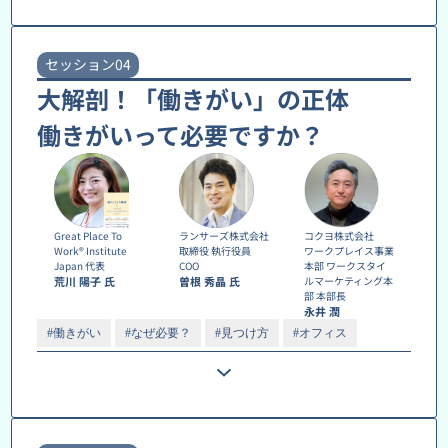
セッション04
大解剖！「働きがい」の正体
働きがいって必要ですか？
Great Place To
ランサーズ株式会社
コクヨ株式会社
Work® Institute
取締役 執行役員
ワークプレイス事業
Japan 代表
COO
本部 ワークスタイ
荒川 陽子 氏
曽根 秀晶 氏
ルマーケティング本
部 本部長
永井 潤
#働きがい
#なぜ必要？
#見つけ方
#オフィス