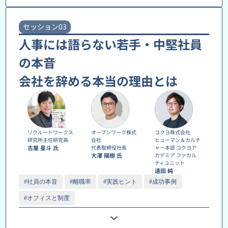
セッション03
人事には語らない若手・中堅社員
の本音
会社を辞める本当の理由とは
リクルートワークス
オープンワーク株式
コクヨ株式会社
研究所主任研究員
会社
ヒューマン＆カルチ
古屋 星斗 氏
代表取締役社長
ャー本部 コクヨア
大澤 陽樹 氏
カデミア ファカル
ティユニット
遠田 純
#社員の本音
#離職率
#実践ヒント
#成功事例
#オフィスと制度